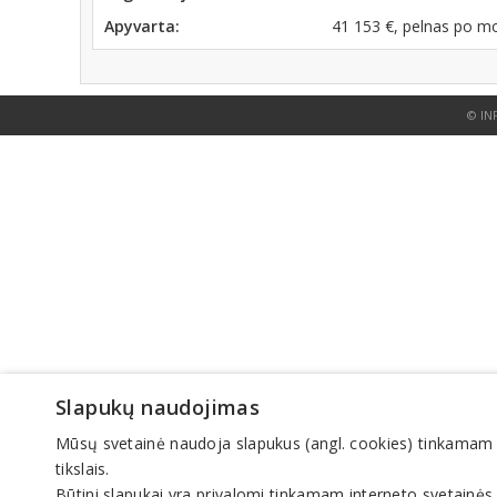
Apyvarta:
41 153 €, pelnas po m
© IN
Slapukų naudojimas
Mūsų svetainė naudoja slapukus (angl. cookies) tinkamam sve
tikslais.
Būtini slapukai yra privalomi tinkamam interneto svetainės