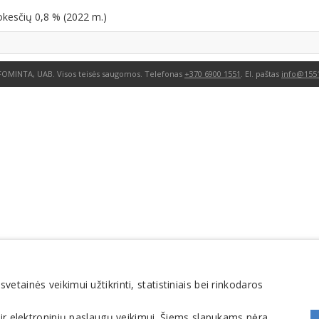
okesčių 0,8 % (2022 m.)
FOMINTA, UAB. Visos teisės saugomos. Telefonas
+370 6900 1551
. El. paštas
info@1551
tainės veikimui užtikrinti, statistiniais bei rinkodaros
 ir elektroninių paslaugų veikimui. Šiems slapukams nėra