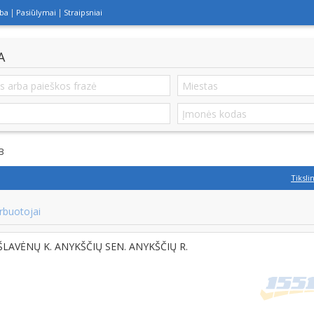
lba
Pasiūlymai
Straipsniai
A
B
Tiksli
rbuotojai
, ŠLAVĖNŲ K. ANYKŠČIŲ SEN. ANYKŠČIŲ R.