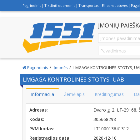
Pagrindinis
Tikslinti duomenis
Transportas
El. parduotuvės
Paga
ĮMONIŲ PAIEŠK
Pagrindinis
Įmonės
LMGAGA KONTROLINĖS STOTYS, UA
LMGAGA KONTROLINĖS STOTYS, UAB
Informacija
Žemėlapis
Kreditingumas
Da
Adresas:
Dvaro g. 2, LT-29168
Kodas:
305668298
PVM kodas:
LT100013641312
Registracijos data:
2020-12-10