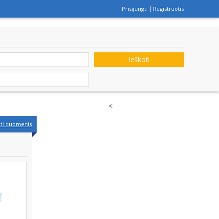
Prisijungti
Registruotis
Ieškoti
<
nti duomenis