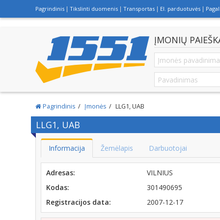
Pagrindinis
Tikslinti duomenis
Transportas
El. parduotuvės
Paga
ĮMONIŲ PAIEŠK
Pagrindinis
Įmonės
LLG1, UAB
LLG1, UAB
Informacija
Žemėlapis
Darbuotojai
Adresas:
VILNIUS
Kodas:
301490695
Registracijos data:
2007-12-17