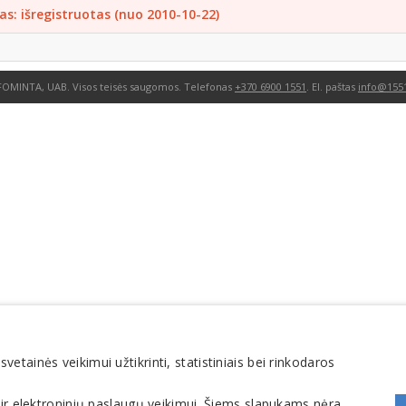
as: išregistruotas (nuo 2010-10-22)
FOMINTA, UAB. Visos teisės saugomos. Telefonas
+370 6900 1551
. El. paštas
info@1551
tainės veikimui užtikrinti, statistiniais bei rinkodaros
 ir elektroninių paslaugų veikimui. Šiems slapukams nėra