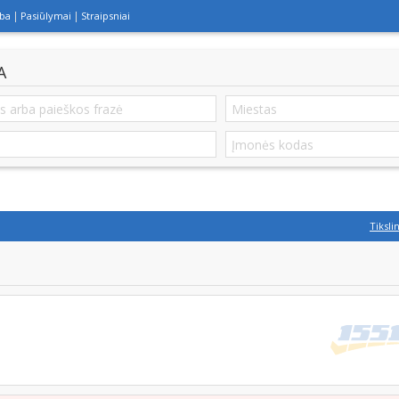
lba
Pasiūlymai
Straipsniai
A
Tiksli