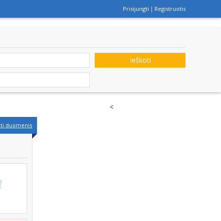
Prisijungti
Registruotis
Ieškoti
<
nti duomenis