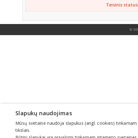
Teisinis status
© IN
Slapukų naudojimas
Mūsų svetainė naudoja slapukus (angl. cookies) tinkamam sve
tikslais.
Būtini slapukai yra privalomi tinkamam interneto svetainės