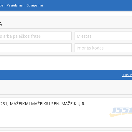
lba
Pasiūlymai
Straipsniai
A
Tiksli
9231, MAŽEIKIAI MAŽEIKIŲ SEN. MAŽEIKIŲ R.