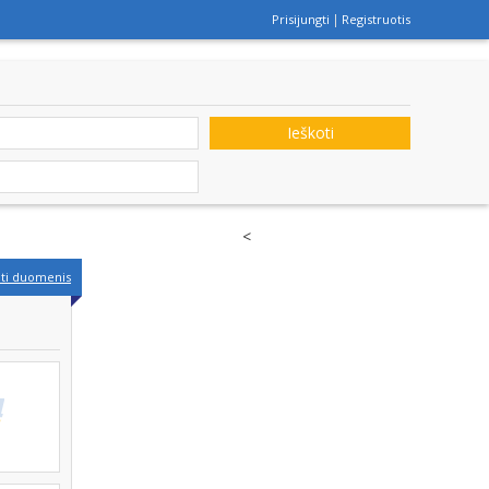
Prisijungti
Registruotis
Ieškoti
<
nti duomenis