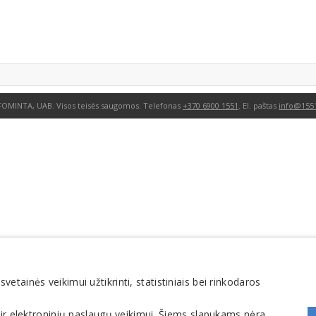
FOMINTA, UAB. Visos teisės saugomos. Telefonas
+370 6900 1551
. El. paštas
info@1551
tainės veikimui užtikrinti, statistiniais bei rinkodaros
 ir elektroninių paslaugų veikimui. Šiems slapukams nėra