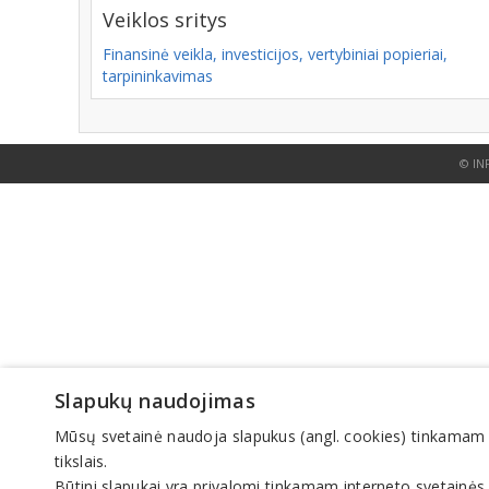
Veiklos sritys
Finansinė veikla, investicijos, vertybiniai popieriai,
tarpininkavimas
© IN
Slapukų naudojimas
Mūsų svetainė naudoja slapukus (angl. cookies) tinkamam sve
tikslais.
Būtini slapukai yra privalomi tinkamam interneto svetainės