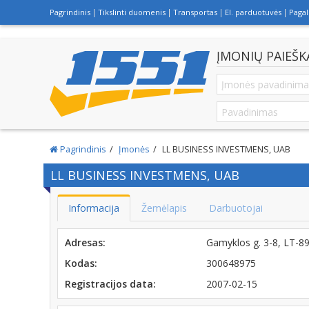
Pagrindinis
Tikslinti duomenis
Transportas
El. parduotuvės
Paga
ĮMONIŲ PAIEŠK
Pagrindinis
Įmonės
LL BUSINESS INVESTMENS, UAB
LL BUSINESS INVESTMENS, UAB
Informacija
Žemėlapis
Darbuotojai
Adresas:
Gamyklos g. 3-8, LT-8
Kodas:
300648975
Registracijos data:
2007-02-15