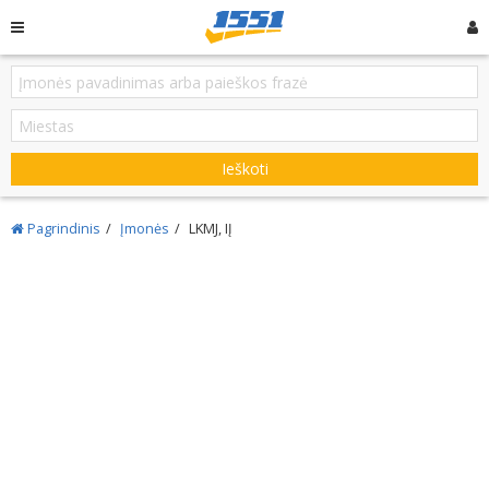
Ieškoti
Pagrindinis
Įmonės
LKMJ, IĮ