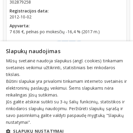
302879258
Registracijos data:
2012-10-02
Apyvarta:
7 636 €, pelnas po mokesčių -16,4 % (2017 m.)
Slapukų naudojimas
Mūsų svetainė naudoja slapukus (angl. cookies) tinkamam
svetainės veikimui užtikrinti, statistiniais bei rinkodaros
Registrų centro informacija: įmonė ilgiau nei 12
tikslais.
mėnesių registro tvarkytojui nepateikė metinės
Būtini slapukai yra privalomi tinkamam interneto svetainės ir
finansinės atskaitomybės dokumentų
elektroninių paslaugų veikimui. Šiems slapukams nėra
reikalingas Jūsų sutikimas.
Teisinis statusas: išregistruotas (nuo 2024-06-03)
Jūs galite atskirai sutikti su 3-ių šalių funkcinių, statistikos ir
rinkodaros slapukų naudojimu. Peržiūrėti slapukų sąrašą ir
Veiklos sritys
savo pasirinkimą galite valdyti paspaudę mygtuką "Slapukų
nustatymai".
Kaimo turizmas, kempingai
SLAPUKŲ NUSTATYMAI