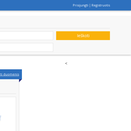
Prisijungti
Registruotis
Ieškoti
<
nti duomenis