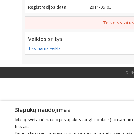
Registracijos data:
2011-05-03
Teisinis status
Veiklos sritys
Tikslinama veikla
© IN
Slapukų naudojimas
Mūsų svetainė naudoja slapukus (angl. cookies) tinkamam sve
tikslais.
Būtini slapukai yra privalomi tinkamam interneto svetainės