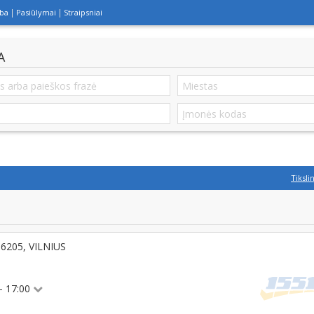
lba
Pasiūlymai
Straipsniai
A
Tiksli
06205, VILNIUS
 - 17:00