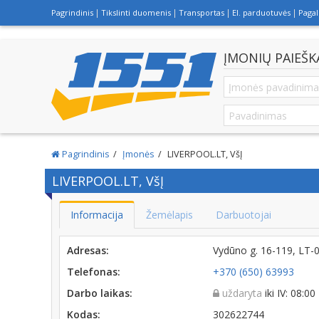
Pagrindinis
Tikslinti duomenis
Transportas
El. parduotuvės
Paga
ĮMONIŲ PAIEŠK
Pagrindinis
Įmonės
LIVERPOOL.LT, VšĮ
LIVERPOOL.LT, VšĮ
Informacija
Žemėlapis
Darbuotojai
Adresas:
Vydūno g. 16-119, LT-
Telefonas:
+370 (650) 63993
Darbo laikas:
uždaryta
iki IV: 08:00
Kodas:
302622744