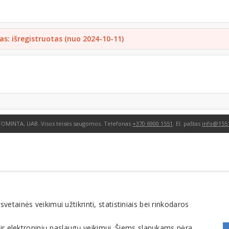
as: išregistruotas (nuo 2024-10-11)
FOMINTA, UAB. Visos teisės saugomos. Telefonas
+370 6900 1551
. El. paštas
info@1551
tainės veikimui užtikrinti, statistiniais bei rinkodaros
 ir elektroninių paslaugų veikimui. Šiems slapukams nėra