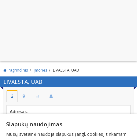
Pagrindinis
Įmonės
LIVALSTA, UAB
LIVALSTA, UAB
Adresas:
Pašilaičių g. 11-64, LT-06114, VILNIUS
Slapukų naudojimas
Kodas:
300607327
Mūsų svetainė naudoja slapukus (angl. cookies) tinkamam