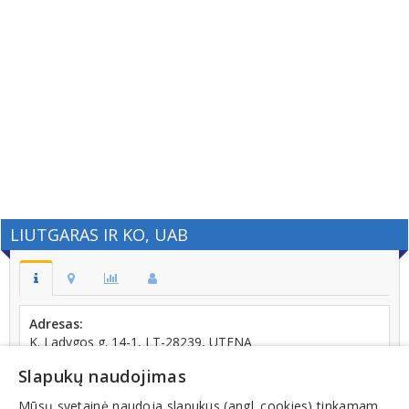
LIUTGARAS IR KO, UAB
Adresas:
K. Ladygos g. 14-1, LT-28239, UTENA
Kodas:
Slapukų naudojimas
284252030
Mūsų svetainė naudoja slapukus (angl. cookies) tinkamam