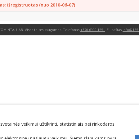
as: išregistruotas (nuo 2010-06-07)
FOMINTA, UAB. Visos teisės saugomos. Telefonas
+370 6900 1551
. El. paštas
info@1551
tainės veikimui užtikrinti, statistiniais bei rinkodaros
 ir elektroninių paslaugų veikimui. Šiems slapukams nėra