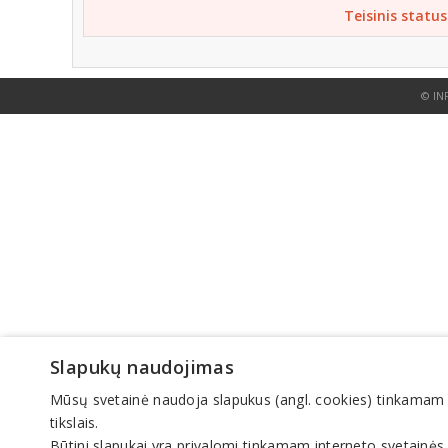
Teisinis status
© IN
Slapukų naudojimas
Mūsų svetainė naudoja slapukus (angl. cookies) tinkamam sve
tikslais.
Būtini slapukai yra privalomi tinkamam interneto svetainės