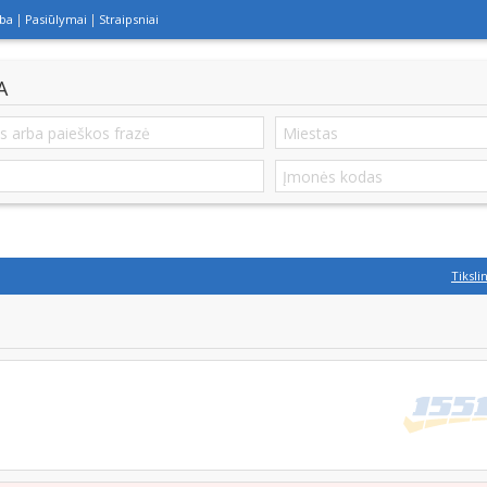
lba
Pasiūlymai
Straipsniai
A
Tiksli