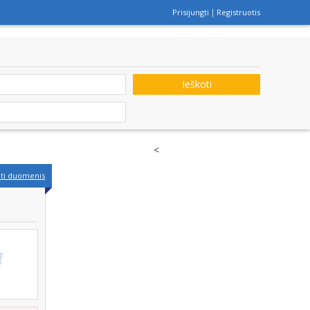
Prisijungti
Registruotis
Ieškoti
<
nti duomenis