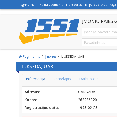
Pagrindinis
Tikslinti duomenis
Transportas
El. parduotuvės
Paga
ĮMONIŲ PAIEŠK
Pagrindinis
Įmonės
LIUKSEDA, UAB
LIUKSEDA, UAB
Informacija
Žemėlapis
Darbuotojai
Adresas:
GARGŽDAI
Kodas:
263236820
Registracijos data:
1993-02-23