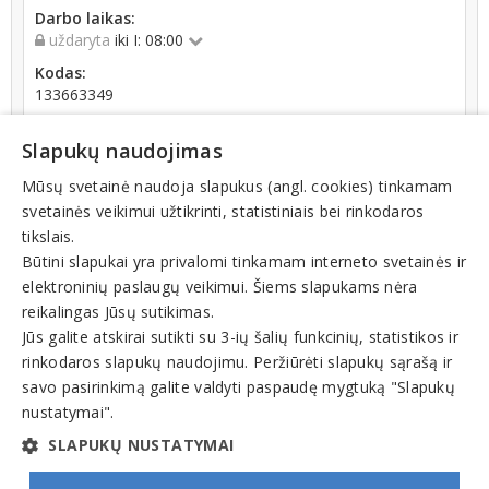
Darbo laikas:
uždaryta
iki I: 08:00
Kodas:
133663349
Registracijos data:
Slapukų naudojimas
1993-04-22
Apyvarta:
Mūsų svetainė naudoja slapukus (angl. cookies) tinkamam
0 € (2022 m.)
svetainės veikimui užtikrinti, statistiniais bei rinkodaros
tikslais.
Būtini slapukai yra privalomi tinkamam interneto svetainės ir
elektroninių paslaugų veikimui. Šiems slapukams nėra
reikalingas Jūsų sutikimas.
Jūs galite atskirai sutikti su 3-ių šalių funkcinių, statistikos ir
Veiklos sritys
rinkodaros slapukų naudojimu. Peržiūrėti slapukų sąrašą ir
Baldų gamyba
savo pasirinkimą galite valdyti paspaudę mygtuką "Slapukų
nustatymai".
Nekilnojamas turtas. Nuoma, pardavimas, pirkimas
SLAPUKŲ NUSTATYMAI