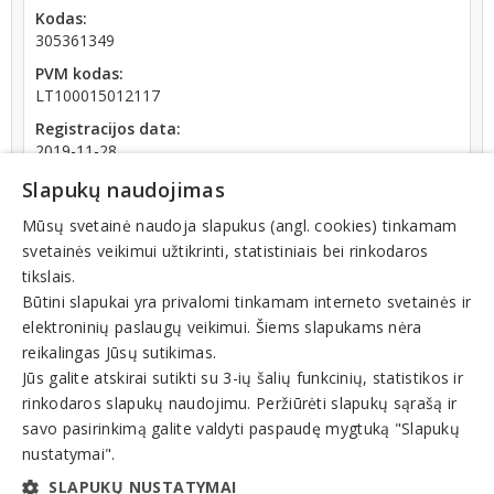
Kodas:
305361349
PVM kodas:
LT100015012117
Registracijos data:
2019-11-28
Darbuotojų skaičius:
Slapukų naudojimas
11 - 20 darbuotojų
Mūsų svetainė naudoja slapukus (angl. cookies) tinkamam
Atlyginimų vidurkis:
svetainės veikimui užtikrinti, statistiniais bei rinkodaros
1 892,76 € (2026 m. 06 mėn.)
tikslais.
SoDra įmokų suma:
Būtini slapukai yra privalomi tinkamam interneto svetainės ir
4 361,81 € (2026 m. 06 mėn.)
elektroninių paslaugų veikimui. Šiems slapukams nėra
Apyvarta:
reikalingas Jūsų sutikimas.
563 559 €, pelnas po mokesčių 2,9 % (2025 m.)
Jūs galite atskirai sutikti su 3-ių šalių funkcinių, statistikos ir
rinkodaros slapukų naudojimu. Peržiūrėti slapukų sąrašą ir
savo pasirinkimą galite valdyti paspaudę mygtuką "Slapukų
nustatymai".
SLAPUKŲ NUSTATYMAI