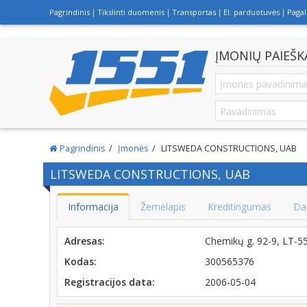
Pagrindinis
Tikslinti duomenis
Transportas
El. parduotuvės
Paga
ĮMONIŲ PAIEŠK
Pagrindinis
Įmonės
LITSWEDA CONSTRUCTIONS, UAB
LITSWEDA CONSTRUCTIONS, UAB
Informacija
Žemėlapis
Kreditingumas
Da
Adresas:
Chemikų g. 92-9, LT-
Kodas:
300565376
Registracijos data:
2006-05-04