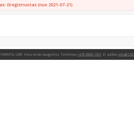
as: išregistruotas (nuo 2021-07-21)
FOMINTA, UAB. Visos teisės saugomos. Telefonas
+370 6900 1551
. El. paštas
info@1551