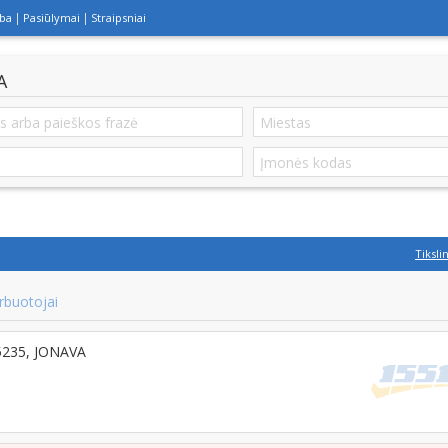
lba
Pasiūlymai
Straipsniai
A
Tiksli
rbuotojai
55235, JONAVA