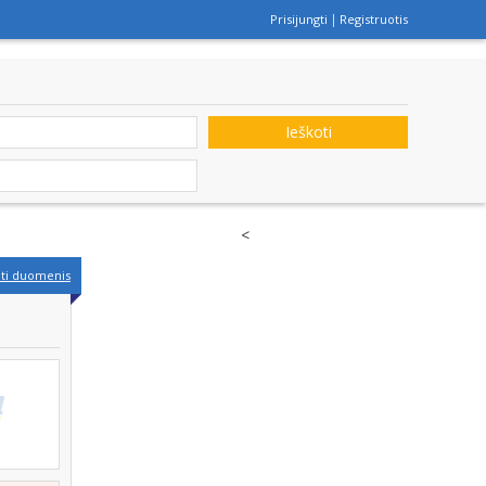
Prisijungti
Registruotis
Ieškoti
<
nti duomenis