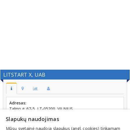
LITSTART X, UAB
Adresas:
Talino g. 67-5, LT-05200, VILNIUS
Kodas:
Slapukų naudojimas
305617492
Mūsų svetainė naudoja slapukus (angl. cookies) tinkamam