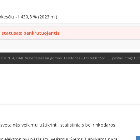
okesčių -1 430,3 % (2023 m.)
s statusas: bankrutuojantis
FOMINTA, UAB. Visos teisės saugomos. Telefonas
+370 6900 1551
. El. paštas
info@1551
tainės veikimui užtikrinti, statistiniais bei rinkodaros
 ir elektroninių paslaugų veikimui. Šiems slapukams nėra