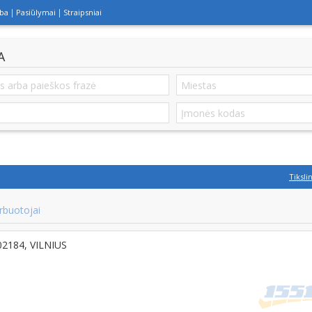
lba
Pasiūlymai
Straipsniai
A
Tiksli
rbuotojai
-02184, VILNIUS