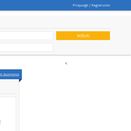
Prisijungti
Registruotis
Ieškoti
<
nti duomenis