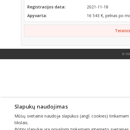
Registracijos data:
2021-11-18
Apyvarta:
16 543 €, pelnas po m
Teisini
© IN
Slapukų naudojimas
Mūsų svetainė naudoja slapukus (angl. cookies) tinkamam sve
tikslais.
Būtini slapukai yra privalomi tinkamam interneto svetainės