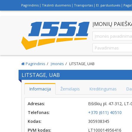
Pagrindinis
Tikslinti duomenis
Transportas
El. parduotuvės
Paga
ĮMONIŲ PAIEŠK
Pagrindinis
Įmonės
LITSTAGE, UAB
LITSTAGE, UAB
Informacija
Žemėlapis
Kreditingumas
Da
Adresas:
Eišiškių pl. 47-312, LT
Telefonas:
+370 (611) 40510
Kodas:
305938345
PVM kodas:
LT100014956416