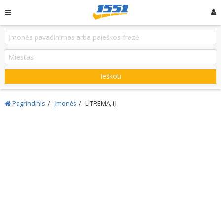
Ieškoti
Pagrindinis
Įmonės
LITREMA, IĮ