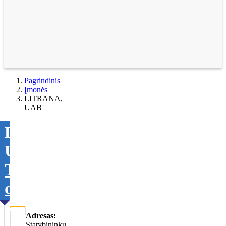
Pagrindinis
Įmonės
LITRANA,
UAB
LITRANA,
UAB
Tikslinti
duomenis
Adresas:
Statybininkų