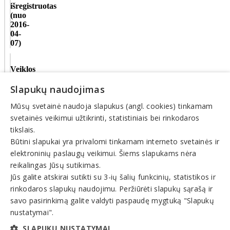
išregistruotas
(nuo
2016-
04-
07)
Veiklos
sritys
Slapukų naudojimas
Specializuota
Mūsų svetainė naudoja slapukus (angl. cookies) tinkamam
ir
nespecializuota
svetainės veikimui užtikrinti, statistiniais bei rinkodaros
prekyba,
tikslais.
parduotuvės
Būtini slapukai yra privalomi tinkamam interneto svetainės ir
elektroninių paslaugų veikimui. Šiems slapukams nėra
© INFOMINTA, UAB. Visos teisės saugomos. Telefonas
+370
reikalingas Jūsų sutikimas.
6900 1551
. El. paštas
info@1551.info
Jūs galite atskirai sutikti su 3-ių šalių funkcinių, statistikos ir
Pagrindinis
rinkodaros slapukų naudojimu. Peržiūrėti slapukų sąrašą ir
Tikslinti duomenis
savo pasirinkimą galite valdyti paspaudę mygtuką "Slapukų
Transportas
El. parduotuvės
nustatymai".
Pagalba
SLAPUKŲ NUSTATYMAI
Pasiūlymai