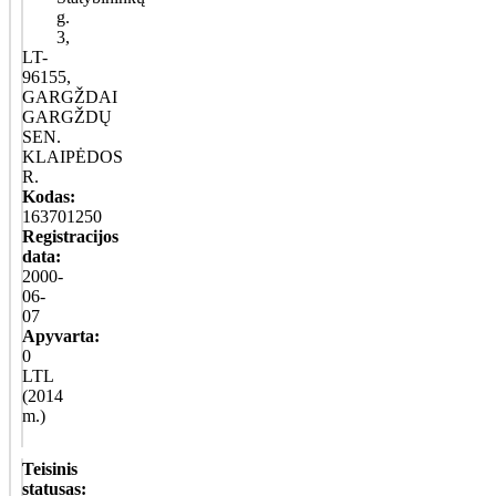
g.
3,
LT-
96155,
GARGŽDAI
GARGŽDŲ
SEN.
KLAIPĖDOS
R.
Kodas:
163701250
Registracijos
data:
2000-
06-
07
Apyvarta:
0
LTL
(2014
m.)
Teisinis
statusas: