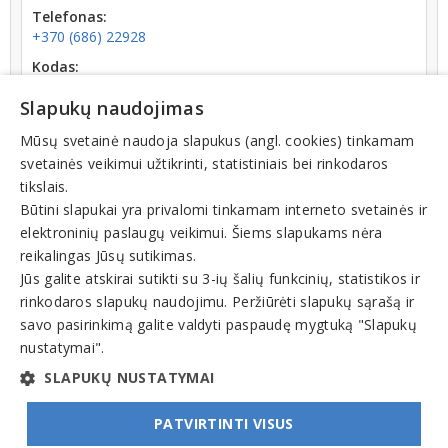
Telefonas:
+370 (686) 22928
Kodas:
302410079
Slapukų naudojimas
Registracijos data:
2009-06-19
Mūsų svetainė naudoja slapukus (angl. cookies) tinkamam
svetainės veikimui užtikrinti, statistiniais bei rinkodaros
Apyvarta:
tikslais.
0 € (2022 m.)
Būtini slapukai yra privalomi tinkamam interneto svetainės ir
elektroninių paslaugų veikimui. Šiems slapukams nėra
reikalingas Jūsų sutikimas.
Jūs galite atskirai sutikti su 3-ių šalių funkcinių, statistikos ir
rinkodaros slapukų naudojimu. Peržiūrėti slapukų sąrašą ir
Veiklos sritys
savo pasirinkimą galite valdyti paspaudę mygtuką "Slapukų
nustatymai".
Kita veikla
SLAPUKŲ NUSTATYMAI
PATVIRTINTI VISUS
© INFOMINTA, UAB. Visos teisės saugomos. Telefonas
+370 6900 1551
. El. paštas
info@1551.info