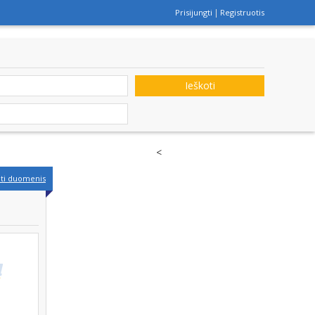
Prisijungti
Registruotis
Ieškoti
<
nti duomenis