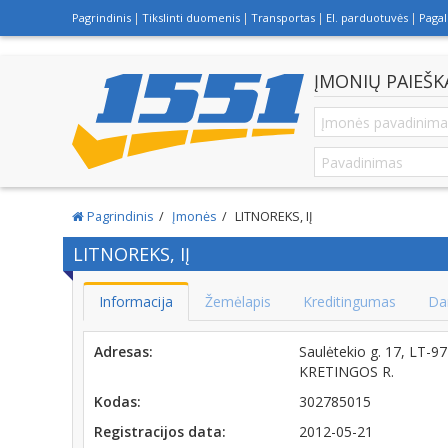
Pagrindinis
Tikslinti duomenis
Transportas
El. parduotuvės
Paga
ĮMONIŲ PAIEŠK
Pagrindinis
Įmonės
LITNOREKS, IĮ
LITNOREKS, IĮ
Informacija
Žemėlapis
Kreditingumas
Da
Adresas:
Saulėtekio g. 17, LT
KRETINGOS R.
Kodas:
302785015
Registracijos data:
2012-05-21