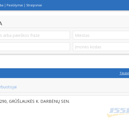
lba
Pasiūlymai
Straipsniai
A
Tiksli
rbuotojai
-97290, GRŪŠLAUKĖS K. DARBĖNŲ SEN.