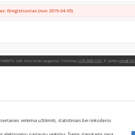
as: išregistruotas (nuo 2019-04-05)
FOMINTA, UAB. Visos teisės saugomos. Telefonas
+370 6900 1551
. El. paštas
info@1551
tainės veikimui užtikrinti, statistiniais bei rinkodaros
 ir elektroninių paslaugų veikimui. Šiems slapukams nėra