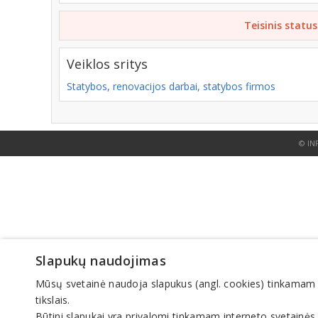
Teisinis status
Veiklos sritys
Statybos, renovacijos darbai, statybos firmos
© IN
Slapukų naudojimas
Mūsų svetainė naudoja slapukus (angl. cookies) tinkamam sve
tikslais.
Būtini slapukai yra privalomi tinkamam interneto svetainės