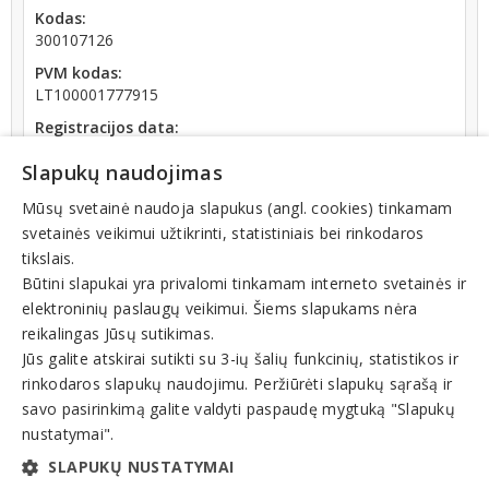
Kodas:
300107126
PVM kodas:
LT100001777915
Registracijos data:
2005-04-20
Slapukų naudojimas
Darbuotojų skaičius:
iki 10 darbuotojų
Mūsų svetainė naudoja slapukus (angl. cookies) tinkamam
svetainės veikimui užtikrinti, statistiniais bei rinkodaros
Apyvarta:
tikslais.
9 600 €, pelnas po mokesčių 37,8 % (2025 m.)
Būtini slapukai yra privalomi tinkamam interneto svetainės ir
elektroninių paslaugų veikimui. Šiems slapukams nėra
reikalingas Jūsų sutikimas.
Jūs galite atskirai sutikti su 3-ių šalių funkcinių, statistikos ir
rinkodaros slapukų naudojimu. Peržiūrėti slapukų sąrašą ir
Veiklos sritys
savo pasirinkimą galite valdyti paspaudę mygtuką "Slapukų
nustatymai".
Automobiliai, mikroautobusai, prekyba
SLAPUKŲ NUSTATYMAI