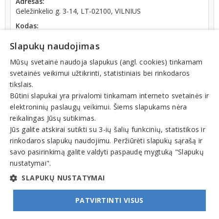
Adresas:
Geležinkelio g. 3-14, LT-02100, VILNIUS
Kodas:
302643037
Slapukų naudojimas
Registracijos data:
2011-06-29
Mūsų svetainė naudoja slapukus (angl. cookies) tinkamam
svetainės veikimui užtikrinti, statistiniais bei rinkodaros
Apyvarta:
tikslais.
0 € (2022 m.)
Būtini slapukai yra privalomi tinkamam interneto svetainės ir
elektroninių paslaugų veikimui. Šiems slapukams nėra
reikalingas Jūsų sutikimas.
Jūs galite atskirai sutikti su 3-ių šalių funkcinių, statistikos ir
rinkodaros slapukų naudojimu. Peržiūrėti slapukų sąrašą ir
Veiklos sritys
savo pasirinkimą galite valdyti paspaudę mygtuką "Slapukų
nustatymai".
Sandėliavimas, sandėliavimo paslaugos, įranga
SLAPUKŲ NUSTATYMAI
PATVIRTINTI VISUS
© INFOMINTA, UAB. Visos teisės saugomos. Telefonas
+370 6900 1551
. El. paštas
info@1551.info