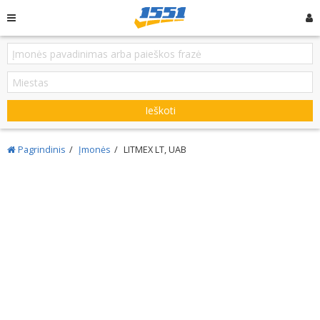
Ieškoti
Pagrindinis
Įmonės
LITMEX LT, UAB