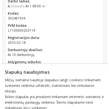
Darbo laikas:
uždaryta
iki I: 08:00
Kodas:
302481934
PVM kodas:
LT100005203119
Registracijos data:
2010-02-18
Darbuotojų skaičius:
iki 10 darbuotojų
Atlyginimų vidurkis:
2 106,33 € (2026 m. 06 mėn.)
Slapukų naudojimas
SoDra įmokų suma:
3 136,12 € (2026 m. 06 mėn.)
Mūsų svetainė naudoja slapukus (angl. cookies) tinkamam
svetainės veikimui užtikrinti, statistiniais bei rinkodaros
Apyvarta:
tikslais.
63 151 385 €, pelnas po mokesčių 3,9 % (2025 m.)
Būtini slapukai yra privalomi tinkamam interneto svetainės ir
elektroninių paslaugų veikimui. Šiems slapukams nėra
reikalingas Jūsų sutikimas.