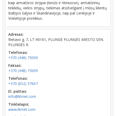
kaip armatūros strypai (tiesūs ir ritiniuose), armatūrinių
tinklelių, vielos strypų, tiekimas atsižvelgiant į mūsų klientų
Baltijos šalyse ir Skandinavijoje, taip pat Lenkijoje ir
Vokietijoje poreikius.
Adresas:
Rietavo g. 7, LT-90161, PLUNGĖ PLUNGĖS MIESTO SEN.
PLUNGĖS R.
Telefonas:
+370 (448) 73009
Faksas:
+370 (448) 73009
Telefonas:
+370 (652) 37667
El. paštas:
info@litmet.com
Tinklalapis:
www.litmet.com