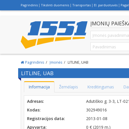
Pagrindinis
Tikslinti duomenis
Transportas
El. parduotuvės
Paga
ĮMONIŲ PAIEŠK
Pagrindinis
Įmonės
LITLINE, UAB
LITLINE, UAB
Informacija
Žemėlapis
Kreditingumas
Da
Adresas:
Adutiškio g. 3-3, LT-0
Kodas:
302949016
Registracijos data:
2013-01-08
Apyvarta:
0 € (2019 m.)