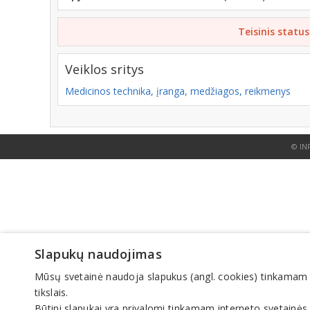
Teisinis status
Veiklos sritys
Medicinos technika, įranga, medžiagos, reikmenys
© IN
Slapukų naudojimas
Mūsų svetainė naudoja slapukus (angl. cookies) tinkamam sve
tikslais.
Būtini slapukai yra privalomi tinkamam interneto svetainės