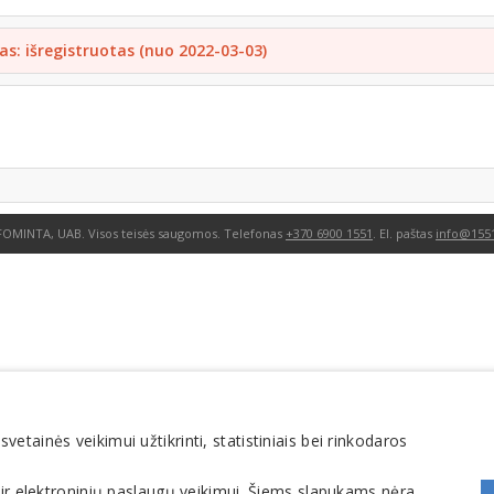
as: išregistruotas (nuo 2022-03-03)
FOMINTA, UAB. Visos teisės saugomos. Telefonas
+370 6900 1551
. El. paštas
info@1551
tainės veikimui užtikrinti, statistiniais bei rinkodaros
 ir elektroninių paslaugų veikimui. Šiems slapukams nėra