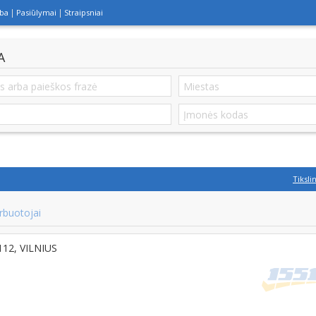
lba
Pasiūlymai
Straipsniai
A
Tiksli
rbuotojai
2112, VILNIUS