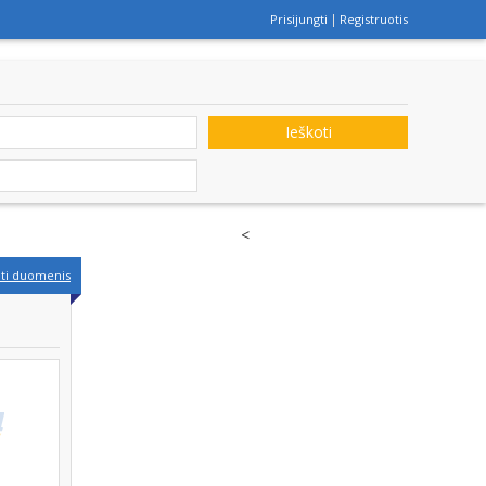
Prisijungti
Registruotis
Ieškoti
<
nti duomenis