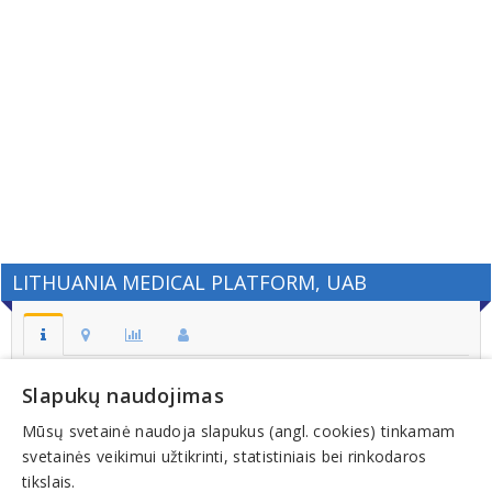
LITHUANIA MEDICAL PLATFORM, UAB
Adresas:
Slapukų naudojimas
J. Jasinskio g. 7-18, LT-01112, VILNIUS
Mūsų svetainė naudoja slapukus (angl. cookies) tinkamam
Kodas:
svetainės veikimui užtikrinti, statistiniais bei rinkodaros
305712047
tikslais.