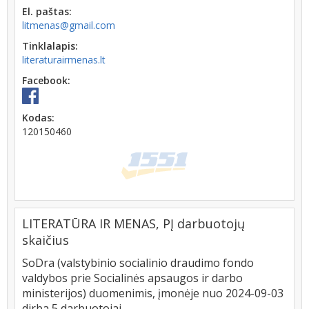
El. paštas:
litmenas@gmail.com
Tinklalapis:
literaturairmenas.lt
Facebook:
Kodas:
120150460
LITERATŪRA IR MENAS, PĮ darbuotojų
skaičius
SoDra (valstybinio socialinio draudimo fondo
valdybos prie Socialinės apsaugos ir darbo
ministerijos) duomenimis, įmonėje nuo 2024-09-03
dirba 5 darbuotojai