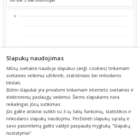
6
Slapukų naudojimas
Mūsų svetainė naudoja slapukus (angl. cookies) tinkamam
5
svetainės veikimui užtikrinti, statistiniais bei rinkodaros
tikslais.
Būtini slapukai yra privalomi tinkamam interneto svetainės ir
elektroninių paslaugų veikimui. Šiems slapukams nėra
reikalingas Jūsų sutikimas.
Jūs galite atskirai sutikti su 3-ių šalių funkcinių, statistikos ir
rinkodaros slapukų naudojimu. Peržiūrėti slapukų sąrašą ir
4
2026-04-11
2025-09-02
2026-06-15
2025-11-06
2026-01-10
2026-03-16
2025-08-07
2026-05-20
2025-10-11
2026-07-24
2025-12-15
2026-02-18
2026-04-24
2025-09-15
2026-06-28
2025-11-19
2026-01-23
2026-03-29
2025-08-20
2026-06-02
2025-10-24
2026-08-06
2025-12-28
2026-03-03
2026-05-07
2025-09-28
2026-07-11
2025-12-02
2026-02-05
savo pasirinkimą galite valdyti paspaudę mygtuką "Slapukų
nustatymai".