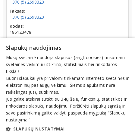
+370 (5) 2698320
Faksas:
+370 (5) 2698320
Kodas:
186123478
Registracijos data:
Slapukų naudojimas
1993-07-03
Apyvarta:
Mūsų svetainė naudoja slapukus (angl. cookies) tinkamam
0 € (2022 m.)
svetainės veikimui užtikrinti, statistiniais bei rinkodaros
tikslais.
Būtini slapukai yra privalomi tinkamam interneto svetainės ir
elektroninių paslaugų veikimui. Šiems slapukams nėra
reikalingas Jūsų sutikimas.
Jūs galite atskirai sutikti su 3-ių šalių funkcinių, statistikos ir
Veiklos sritys
rinkodaros slapukų naudojimu. Peržiūrėti slapukų sąrašą ir
Audiniai, užuolaidos, verpalai, siūlai
savo pasirinkimą galite valdyti paspaudę mygtuką "Slapukų
nustatymai".
Siuvimo pramonė, siuvyklos
SLAPUKŲ NUSTATYMAI