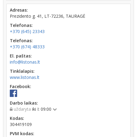
Adresas:
Prezidento g. 41, LT-72236, TAURAGĖ
Telefonas:
+370 (645) 23343
Telefonas:
+370 (674) 48333
El. paštas:
info@listonas.lt
Tinklalapis:
www.listonas.lt
Facebook:
Darbo laikas:
uždaryta
iki I: 09:00
Kodas:
304419109
PVM kodas: