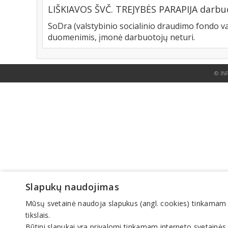
LIŠKIAVOS ŠVČ. TREJYBĖS PARAPIJA darbuo
SoDra (valstybinio socialinio draudimo fondo va
duomenimis, įmonė darbuotojų neturi.
© IN
Slapukų naudojimas
Mūsų svetainė naudoja slapukus (angl. cookies) tinkamam sve
tikslais.
Būtini slapukai yra privalomi tinkamam interneto svetainės