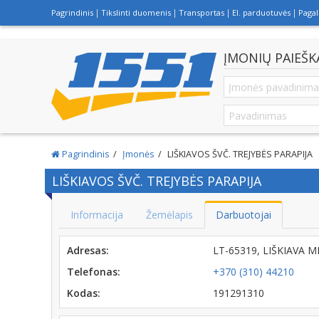
Pagrindinis
Tikslinti duomenis
Transportas
El. parduotuvės
Paga
ĮMONIŲ PAIEŠK
Pagrindinis
Įmonės
LIŠKIAVOS ŠVČ. TREJYBĖS PARAPIJA
LIŠKIAVOS ŠVČ. TREJYBĖS PARAPIJA
Informacija
Žemėlapis
Darbuotojai
Adresas:
LT-65319, LIŠKIAVA 
Telefonas:
+370 (310) 44210
Kodas:
191291310