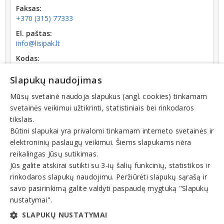
Faksas:
+370 (315) 77333
El. paštas:
info@lisipak.lt
Kodas:
110754380
Slapukų naudojimas
Registracijos data:
1996-10-04
Mūsų svetainė naudoja slapukus (angl. cookies) tinkamam
svetainės veikimui užtikrinti, statistiniais bei rinkodaros
tikslais.
Būtini slapukai yra privalomi tinkamam interneto svetainės ir
elektroninių paslaugų veikimui. Šiems slapukams nėra
reikalingas Jūsų sutikimas.
Teisinis statusas: išregistruotas (nuo 2006-07-17)
Jūs galite atskirai sutikti su 3-ių šalių funkcinių, statistikos ir
rinkodaros slapukų naudojimu. Peržiūrėti slapukų sąrašą ir
Veiklos sritys
savo pasirinkimą galite valdyti paspaudę mygtuką "Slapukų
nustatymai".
Tara, pakuotė, pakavimo įranga
SLAPUKŲ NUSTATYMAI