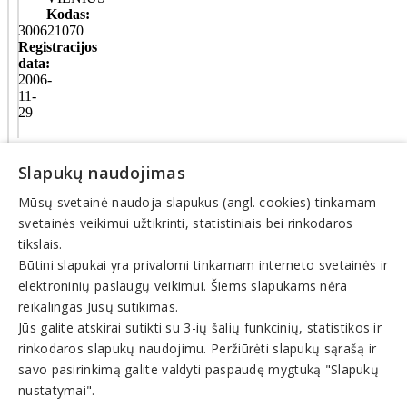
Kodas:
300621070
Registracijos
data:
2006-
11-
29
Teisinis
Slapukų naudojimas
statusas:
išregistruotas
Mūsų svetainė naudoja slapukus (angl. cookies) tinkamam
(nuo
2010-
svetainės veikimui užtikrinti, statistiniais bei rinkodaros
10-
tikslais.
07)
Būtini slapukai yra privalomi tinkamam interneto svetainės ir
elektroninių paslaugų veikimui. Šiems slapukams nėra
© INFOMINTA, UAB. Visos teisės saugomos. Telefonas
+370
reikalingas Jūsų sutikimas.
6900 1551
. El. paštas
info@1551.info
Jūs galite atskirai sutikti su 3-ių šalių funkcinių, statistikos ir
Pagrindinis
rinkodaros slapukų naudojimu. Peržiūrėti slapukų sąrašą ir
Tikslinti duomenis
savo pasirinkimą galite valdyti paspaudę mygtuką "Slapukų
Transportas
El. parduotuvės
nustatymai".
Pagalba