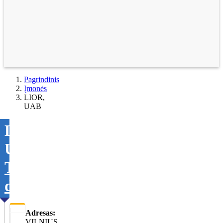
Pagrindinis
Įmonės
LIOR,
UAB
LIOR,
UAB
Tikslinti
duomenis
Adresas:
VILNIUS