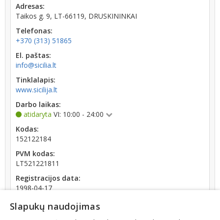
Adresas:
Taikos g. 9, LT-66119, DRUSKININKAI
Telefonas:
+370 (313) 51865
El. paštas:
info@sicilia.lt
Tinklalapis:
www.sicilija.lt
Darbo laikas:
atidaryta
VI: 10:00 - 24:00
Kodas:
152122184
PVM kodas:
LT521221811
Registracijos data:
1998-04-17
Darbuotojų skaičius:
Slapukų naudojimas
iki 10 darbuotojų