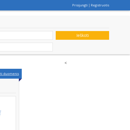
Prisijungti
Registruotis
Ieškoti
<
nti duomenis