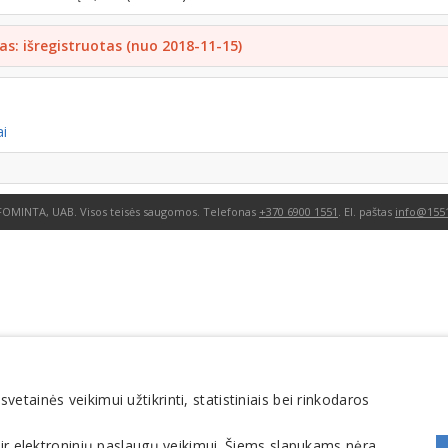
as: išregistruotas (nuo 2018-11-15)
ai
FOMINTA, UAB. Visos teisės saugomos. Telefonas
+370 6900 1551
. El. paštas
info@1551
tainės veikimui užtikrinti, statistiniais bei rinkodaros
 ir elektroninių paslaugų veikimui. Šiems slapukams nėra