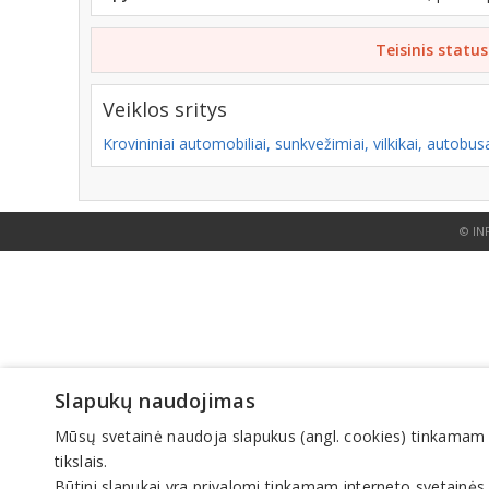
Teisinis status
Veiklos sritys
Krovininiai automobiliai, sunkvežimiai, vilkikai, autobus
© IN
Slapukų naudojimas
Mūsų svetainė naudoja slapukus (angl. cookies) tinkamam sve
tikslais.
Būtini slapukai yra privalomi tinkamam interneto svetainės