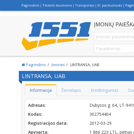
Pagrindinis
Tikslinti duomenis
Transportas
El. parduotuvės
Paga
ĮMONIŲ PAIEŠK
Pagrindinis
Įmonės
LINTRANSA, UAB
LINTRANSA, UAB
Informacija
Žemėlapis
Kreditingumas
Da
Adresas:
Dubysos g. 64, LT-94
Kodas:
302754404
Registracijos data:
2012-03-29
Apyvarta:
1 866 223 LTL, pelnas