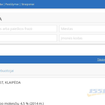
lba
Pasiūlymai
Straipsniai
A
Tiksli
rbuotojai
107, KLAIPĖDA
 po mokesčių 4,5 % (2014 m.)