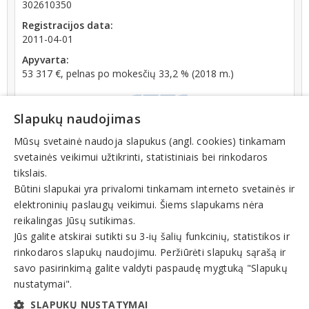
302610350
Registracijos data:
2011-04-01
Apyvarta:
53 317 €, pelnas po mokesčių 33,2 % (2018 m.)
Slapukų naudojimas
Mūsų svetainė naudoja slapukus (angl. cookies) tinkamam
svetainės veikimui užtikrinti, statistiniais bei rinkodaros
Registrų centro informacija: įmonė ilgiau nei 12
tikslais.
mėnesių registro tvarkytojui nepateikė metinės
Būtini slapukai yra privalomi tinkamam interneto svetainės ir
finansinės atskaitomybės dokumentų
elektroninių paslaugų veikimui. Šiems slapukams nėra
reikalingas Jūsų sutikimas.
Teisinis statusas: išregistruotas (nuo 2024-12-06)
Jūs galite atskirai sutikti su 3-ių šalių funkcinių, statistikos ir
rinkodaros slapukų naudojimu. Peržiūrėti slapukų sąrašą ir
Veiklos sritys
savo pasirinkimą galite valdyti paspaudę mygtuką "Slapukų
nustatymai".
Kita veikla
SLAPUKŲ NUSTATYMAI