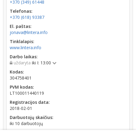
+370 (349) 61448
Telefonas:
+370 (618) 93387
El. paštas:
jonava@lintera.info
Tinklalapis:
www.lintera.info
Darbo laikas:
uždaryta
iki I: 13:00
Kodas:
304758401
PVM kodas:
LT100011440119
Registracijos data:
2018-02-01
Darbuotojų skaičius:
iki 10 darbuotojų
Apyvarta: