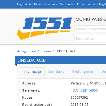
Pagrindinis
Tikslinti duomenis
Transportas
El. parduotuvės
Paga
ĮMONIŲ PAIEŠK
Pagrindinis
Įmonės
LINSEDA, UAB
LINSEDA, UAB
Informacija
Žemėlapis
Kreditingumas
Da
Adresas:
Partizanų g. 61-806, 
Telefonas:
+370 (682) 16950
Kodas:
305057392
Registracijos data:
2019-03-05