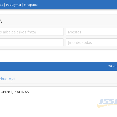
lba
Pasiūlymai
Straipsniai
A
Tiksli
rbuotojai
LT-49282, KAUNAS