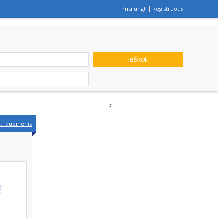
Prisijungti
Registruotis
Ieškoti
<
nti duomenis