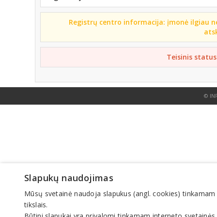
Registrų centro informacija: įmonė ilgiau n
ats
Teisinis status
© IN
Slapukų naudojimas
Mūsų svetainė naudoja slapukus (angl. cookies) tinkamam sve
tikslais.
Būtini slapukai yra privalomi tinkamam interneto svetainės