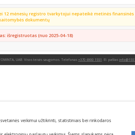
ei 12 mėnesių registro tvarkytojui nepateikė metinės finansinės
kaitomybės dokumentų
as: išregistruotas (nuo 2025-04-18)
FOMINTA, UAB. Visos teisės saugomos. Telefonas
+370 6900 1551
. El. paštas
info@1551
tainės veikimui užtikrinti, statistiniais bei rinkodaros
 ir elektroninių paslaugų veikimui. Šiems slapukams nėra