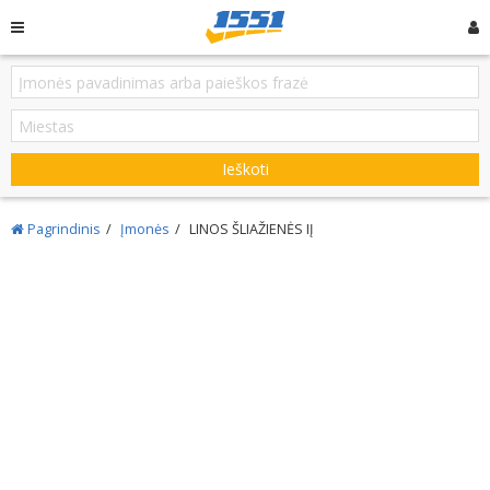
Ieškoti
Pagrindinis
Įmonės
LINOS ŠLIAŽIENĖS IĮ