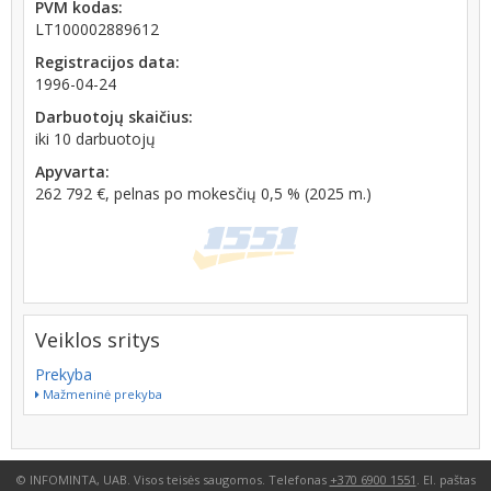
PVM kodas:
LT100002889612
Registracijos data:
1996-04-24
Darbuotojų skaičius:
iki 10 darbuotojų
Apyvarta:
262 792 €, pelnas po mokesčių 0,5 % (2025 m.)
Veiklos sritys
Prekyba
Mažmeninė prekyba
© INFOMINTA, UAB. Visos teisės saugomos. Telefonas
+370 6900 1551
. El. paštas