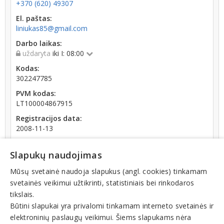
+370 (620) 49307
El. paštas:
liniukas85@gmail.com
Darbo laikas:
uždaryta
iki I: 08:00
Kodas:
302247785
PVM kodas:
LT100004867915
Registracijos data:
2008-11-13
Darbuotojų skaičius:
iki 10 darbuotojų
Slapukų naudojimas
Skola Sodrai:
Mūsų svetainė naudoja slapukus (angl. cookies) tinkamam
81.20 € (nuo 2026-08-05 dienos)
svetainės veikimui užtikrinti, statistiniais bei rinkodaros
tikslais.
Būtini slapukai yra privalomi tinkamam interneto svetainės ir
elektroninių paslaugų veikimui. Šiems slapukams nėra