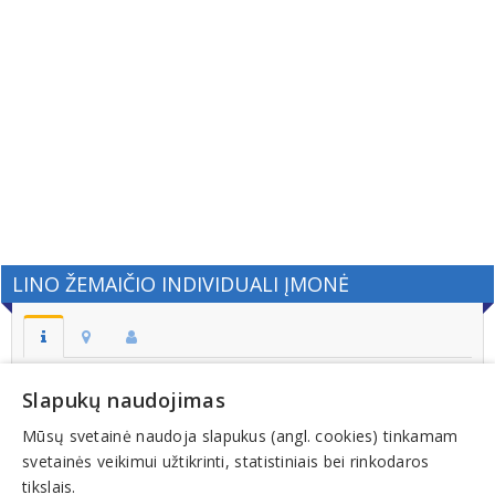
LINO ŽEMAIČIO INDIVIDUALI ĮMONĖ
Adresas:
Slapukų naudojimas
VILNIUS
Mūsų svetainė naudoja slapukus (angl. cookies) tinkamam
Kodas:
svetainės veikimui užtikrinti, statistiniais bei rinkodaros
122676822
tikslais.