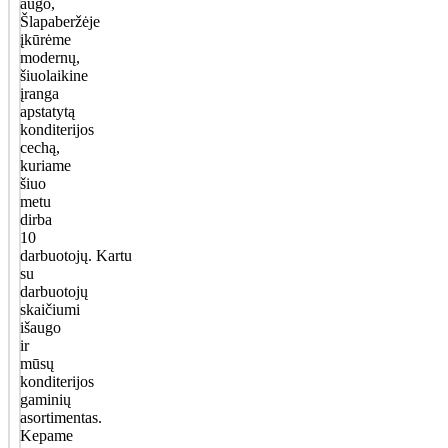
augo,
Šlapaberžėje
įkūrėme
modernų,
šiuolaikine
įranga
apstatytą
konditerijos
cechą,
kuriame
šiuo
metu
dirba
10
darbuotojų. Kartu
su
darbuotojų
skaičiumi
išaugo
ir
mūsų
konditerijos
gaminių
asortimentas.
Kepame