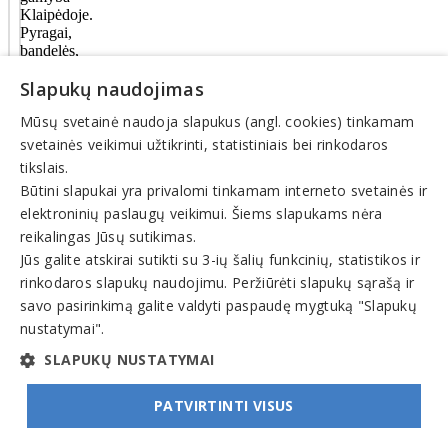
Klaipėdoje.
Pyragai,
bandelės,
sausainiai
Slapukų naudojimas
Klaipėdoje.
Visada
Mūsų svetainė naudoja slapukus (angl. cookies) tinkamam
švieži
ir
svetainės veikimui užtikrinti, statistiniais bei rinkodaros
gardūs
tikslais.
pyragai,
Būtini slapukai yra privalomi tinkamam interneto svetainės ir
bandelės.
elektroninių paslaugų veikimui. Šiems slapukams nėra
Tortai
pagal
reikalingas Jūsų sutikimas.
užsakymą.
Jūs galite atskirai sutikti su 3-ių šalių funkcinių, statistikos ir
Pasimėgaukite
rinkodaros slapukų naudojimu. Peržiūrėti slapukų sąrašą ir
arbatos
arba
savo pasirinkimą galite valdyti paspaudę mygtuką "Slapukų
kavos
nustatymai".
puodeliu
kartu
SLAPUKŲ NUSTATYMAI
su
mūsų
PATVIRTINTI VISUS
visada
šviežiais
kepiniais.