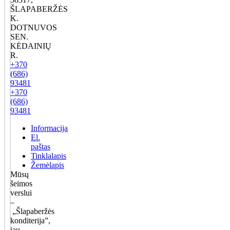
ŠLAPABERŽĖS
K.
DOTNUVOS
SEN.
KĖDAINIŲ
R.
+370
(686)
93481
+370
(686)
93481
Informacija
El.
paštas
Tinklalapis
Žemėlapis
Mūsų
šeimos
verslui
–
„Šlapaberžės
konditerija”,
jau