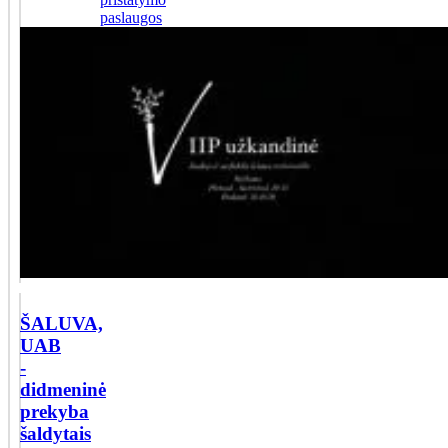
paslaugos
ŠALUVA,
UAB
-
didmeninė
prekyba
šaldytais