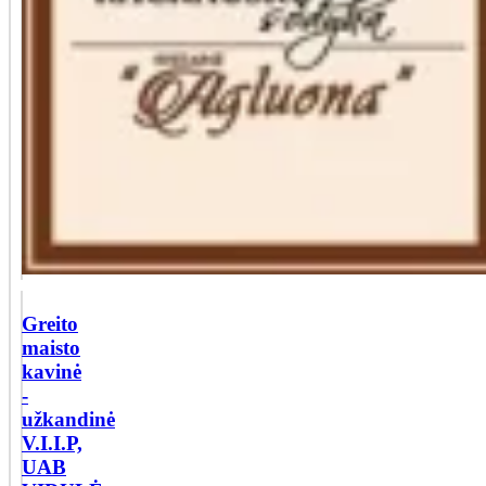
Greito
maisto
kavinė
-
užkandinė
V.I.I.P,
UAB