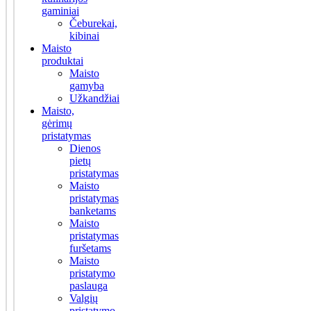
gaminiai
Čeburekai,
kibinai
Maisto
produktai
Maisto
gamyba
Užkandžiai
Maisto,
gėrimų
pristatymas
Dienos
pietų
pristatymas
Maisto
pristatymas
banketams
Maisto
pristatymas
furšetams
Maisto
pristatymo
paslauga
Valgių
pristatymo