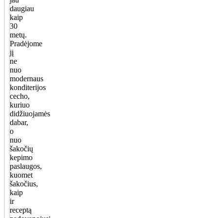
daugiau
kaip
30
metų.
Pradėjome
jį
ne
nuo
modernaus
konditerijos
cecho,
kuriuo
didžiuojamės
dabar,
o
nuo
šakočių
kepimo
paslaugos,
kuomet
šakočius,
kaip
ir
receptą