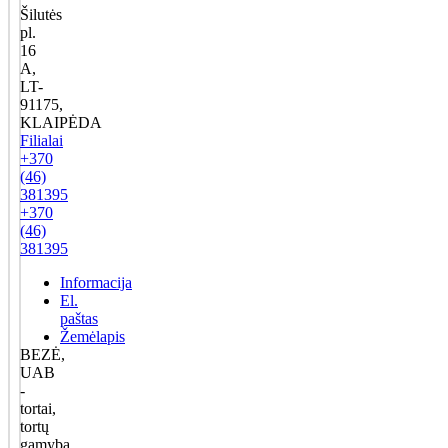
Šilutės
pl.
16
A,
LT-
91175,
KLAIPĖDA
Filialai
+370
(46)
381395
+370
(46)
381395
Informacija
El.
paštas
Žemėlapis
BEZĖ,
UAB
-
tortai,
tortų
gamyba