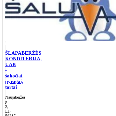
ŠLAPABERŽĖS
KONDITERIJA,
UAB
-
šakočiai,
pyragai,
tortai
Naujaberžės
g.
2,
LT-
58317,