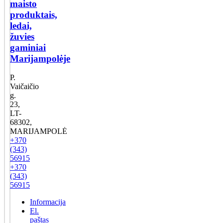
maisto
produktais,
ledai,
žuvies
gaminiai
Marijampolėje
P.
Vaičaičio
g.
23,
LT-
68302,
MARIJAMPOLĖ
+370
(343)
56915
+370
(343)
56915
Informacija
El.
paštas