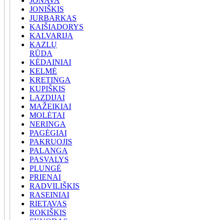
JONAVA
JONIŠKIS
JURBARKAS
KAIŠIADORYS
KALVARIJA
KAZLŲ
RŪDA
KĖDAINIAI
KELMĖ
KRETINGA
KUPIŠKIS
LAZDIJAI
MAŽEIKIAI
MOLĖTAI
NERINGA
PAGĖGIAI
PAKRUOJIS
PALANGA
PASVALYS
PLUNGĖ
PRIENAI
RADVILIŠKIS
RASEINIAI
RIETAVAS
ROKIŠKIS