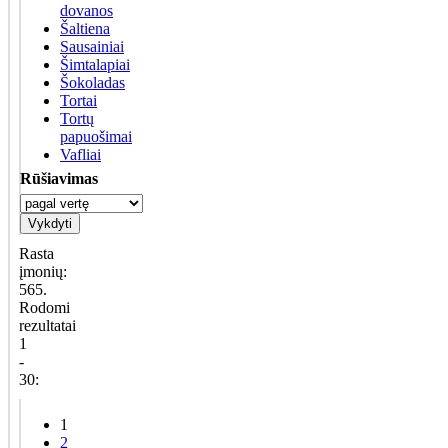
dovanos
Šaltiena
Sausainiai
Šimtalapiai
Šokoladas
Tortai
Tortų
papuošimai
Vafliai
Rūšiavimas
Vykdyti
Rasta
įmonių:
565.
Rodomi
rezultatai
1
-
30:
1
2