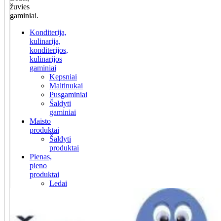
žuvies
gaminiai.
Konditerija,
kulinarija,
konditerijos,
kulinarijos
gaminiai
Kepsniai
Maltinukai
Pusgaminiai
Šaldyti
gaminiai
Maisto
produktai
Šaldyti
produktai
Pienas,
pieno
produktai
Ledai