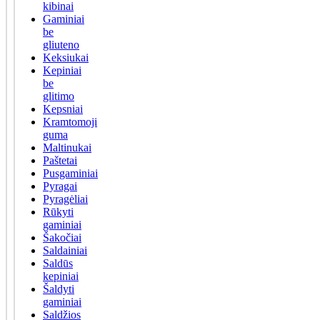
kibinai
Gaminiai
be
gliuteno
Keksiukai
Kepiniai
be
glitimo
Kepsniai
Kramtomoji
guma
Maltinukai
Paštetai
Pusgaminiai
Pyragai
Pyragėliai
Rūkyti
gaminiai
Šakočiai
Saldainiai
Saldūs
kepiniai
Šaldyti
gaminiai
Saldžios