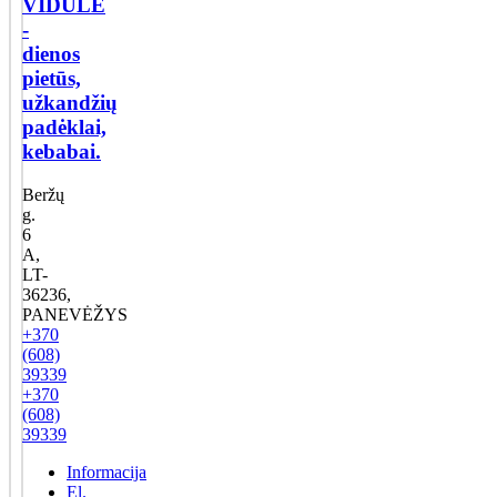
VIDULĖ
-
dienos
pietūs,
užkandžių
padėklai,
kebabai.
Beržų
g.
6
A,
LT-
36236,
PANEVĖŽYS
+370
(608)
39339
+370
(608)
39339
Informacija
El.