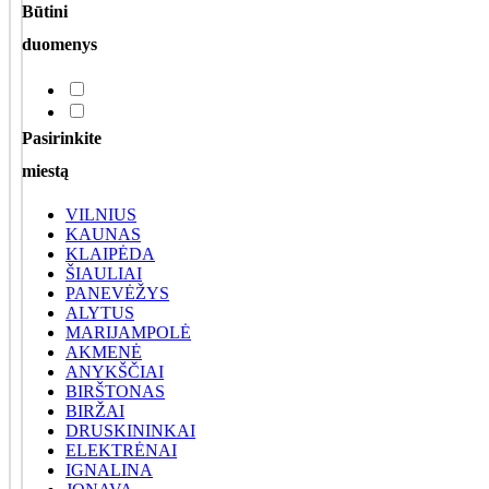
Būtini
duomenys
Pasirinkite
miestą
VILNIUS
KAUNAS
KLAIPĖDA
ŠIAULIAI
PANEVĖŽYS
ALYTUS
MARIJAMPOLĖ
AKMENĖ
ANYKŠČIAI
BIRŠTONAS
BIRŽAI
DRUSKININKAI
ELEKTRĖNAI
IGNALINA