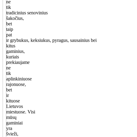
ne
tik
tradicinius senovinius
šakočius,
bet
taip
pat
ir grybukus, keksiukus, pyragus, sausainius bei
kitus
gaminius,
kuriais
prekiaujame
ne
tik
aplinkiniuose
rajonuose,
bet
ir
kituose
Lietuvos
miestuose. Visi
mūsų
gaminiai
yra
švieži,