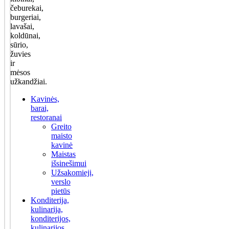
čeburekai,
burgeriai,
lavašai,
koldūnai,
sūrio,
žuvies
ir
mėsos
užkandžiai.
Kavinės,
barai,
restoranai
Greito
maisto
kavinė
Maistas
išsinešimui
Užsakomieji,
verslo
pietūs
Konditerija,
kulinarija,
konditerijos,
kulinarijos