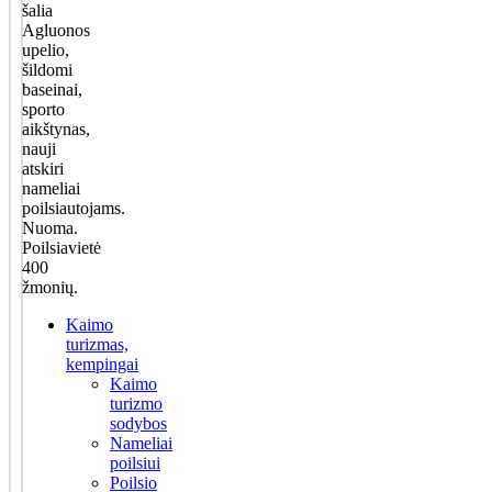
šalia
Agluonos
upelio,
šildomi
baseinai,
sporto
aikštynas,
nauji
atskiri
nameliai
poilsiautojams.
Nuoma.
Poilsiavietė
400
žmonių.
Kaimo
turizmas,
kempingai
Kaimo
turizmo
sodybos
Nameliai
poilsiui
Poilsio