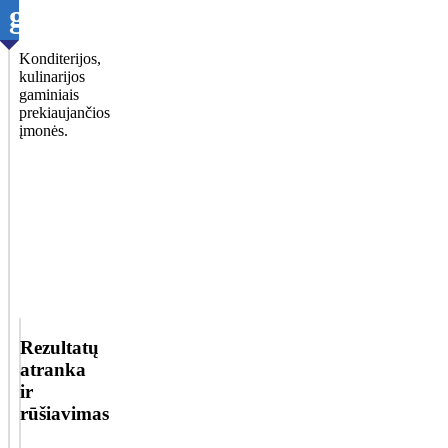
gaminiai
Konditerijos,
kulinarijos
gaminiais
prekiaujančios
įmonės.
Rezultatų
atranka
ir
rūšiavimas