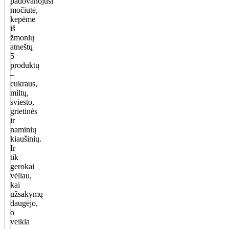
padovanojusi
močiutė,
kepėme
iš
žmonių
atneštų
5
produktų
–
cukraus,
miltų,
sviesto,
grietinės
ir
naminių
kiaušinių.
Ir
tik
gerokai
vėliau,
kai
užsakymų
daugėjo,
o
veikla