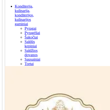
Konditerija,
kulinarija,
konditerijos,
kulinarijos
gaminiai
Pyragai
Pyragėliai
Šakočiai
Saldūs
kepiniai
Saldžios
dovanos
Sausainiai
Tortai