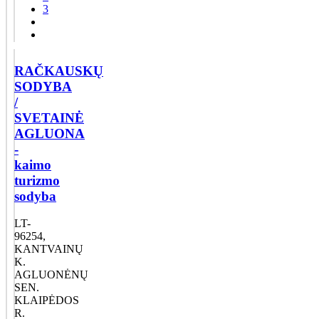
3
RAČKAUSKŲ
SODYBA
/
SVETAINĖ
AGLUONA
-
kaimo
turizmo
sodyba
LT-
96254,
KANTVAINŲ
K.
AGLUONĖNŲ
SEN.
KLAIPĖDOS
R.