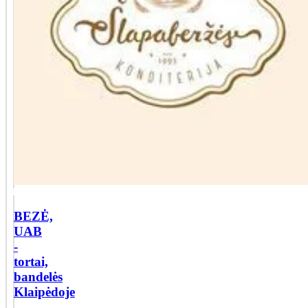
BEZĖ,
UAB
-
tortai,
bandelės
Klaipėdoje