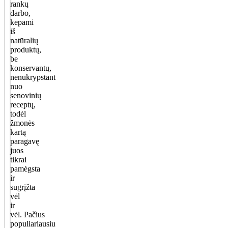
rankų
darbo,
kepami
iš
natūralių
produktų,
be
konservantų,
nenukrypstant
nuo
senovinių
receptų,
todėl
žmonės
kartą
paragavę
juos
tikrai
pamėgsta
ir
sugrįžta
vėl
ir
vėl. Pačius
populiariausiu