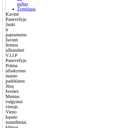
paštas
Žemėlapis
Kavinė
Panevėžyje.
Jauki
ir
paprastumu
žavinti
šeimos
užkandinė
V.I.I.P
Panevėžyje.
Priima
užsakymus
maisto
padėklams
Jūsų
šventei.
Maistas
valgymui
vietoje.
Vieno
kąsnio
sumuštiniai,
kibinai,