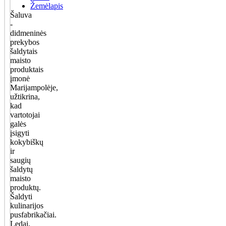
Žemėlapis
Šaluva
-
didmeninės
prekybos
šaldytais
maisto
produktais
įmonė
Marijampolėje,
užtikrina,
kad
vartotojai
galės
įsigyti
kokybiškų
ir
saugių
šaldytų
maisto
produktų.
Šaldyti
kulinarijos
pusfabrikačiai.
Ledai,