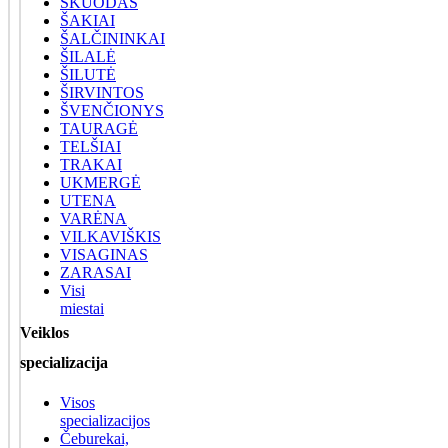
SKUODAS
ŠAKIAI
ŠALČININKAI
ŠILALĖ
ŠILUTĖ
ŠIRVINTOS
ŠVENČIONYS
TAURAGĖ
TELŠIAI
TRAKAI
UKMERGĖ
UTENA
VARĖNA
VILKAVIŠKIS
VISAGINAS
ZARASAI
Visi
miestai
Veiklos
specializacija
Visos
specializacijos
Čeburekai,