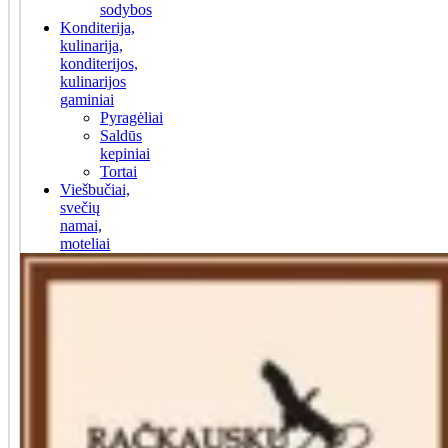
sodybos
Konditerija,
kulinarija,
konditerijos,
kulinarijos
gaminiai
Pyragėliai
Saldūs
kepiniai
Tortai
Viešbučiai,
svečių
namai,
moteliai