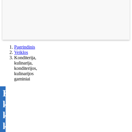
Pagrindinis
Veiklos
Konditerija,
kulinarija,
konditerijos,
kulinarijos
gaminiai
Konditerija,
kulinarija,
konditerijos,
kulinarijos