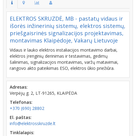
ELEKTROS SKRUZDĖ, MB - pastatų vidaus ir
išorės inžinerinių sistemų, elektros sistemų,
priešgaisrinės signalizacijos projektavimas,
montavimas Klaipėdoje, Vakarų Lietuvoje
Vidaus ir lauko elektros instaliacijos montavimo darbai,
elektros įrenginių derinimas ir testavimas, gedimų
šalinimas, signalizacijos montavimas, varžų matavimai,
rangovo akto pateikimas ESO, elektros ūkio priežiūra.
Adresas:
Verpėjų g. 2, LT-91265, KLAIPĖDA
Telefonas:
+370 (690) 28802
El. paštas:
info@elektrosskruzde.lt
Tinklalapis: