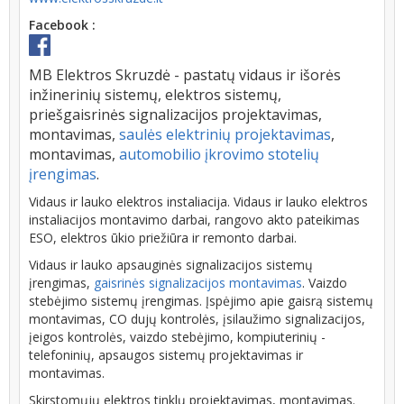
Facebook :
MB Elektros Skruzdė - pastatų vidaus ir išorės
inžinerinių sistemų, elektros sistemų,
priešgaisrinės signalizacijos projektavimas,
montavimas,
saulės elektrinių projektavimas
,
montavimas,
automobilio įkrovimo stotelių
įrengimas
.
Vidaus ir lauko elektros instaliacija. Vidaus ir lauko elektros
instaliacijos montavimo darbai, rangovo akto pateikimas
ESO, elektros ūkio priežiūra ir remonto darbai.
Vidaus ir lauko apsauginės signalizacijos sistemų
įrengimas,
gaisrinės signalizacijos montavimas
. Vaizdo
stebėjimo sistemų įrengimas. Įspėjimo apie gaisrą sistemų
montavimas, CO dujų kontrolės, įsilaužimo signalizacijos,
įeigos kontrolės, vaizdo stebėjimo, kompiuterinių -
telefoninių, apsaugos sistemų projektavimas ir
montavimas.
Skirstomųjų elektros tinklų projektavimas, montavimas.