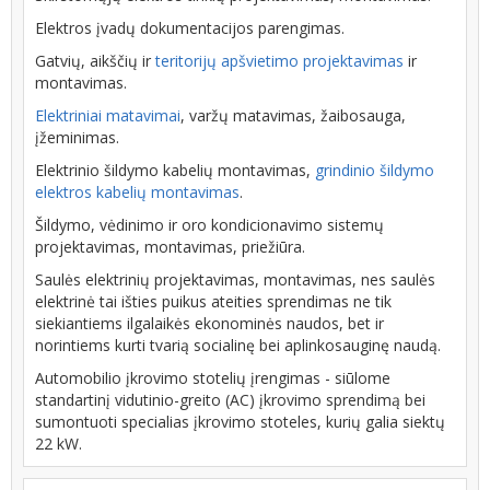
Elektros įvadų dokumentacijos parengimas.
Gatvių, aikščių ir
teritorijų apšvietimo projektavimas
ir
montavimas.
Elektriniai matavimai
, varžų matavimas, žaibosauga,
įžeminimas.
Elektrinio šildymo kabelių montavimas,
grindinio šildymo
elektros kabelių montavimas
.
Šildymo, vėdinimo ir oro kondicionavimo sistemų
projektavimas, montavimas, priežiūra.
Saulės elektrinių projektavimas, montavimas, nes saulės
elektrinė tai išties puikus ateities sprendimas ne tik
siekiantiems ilgalaikės ekonominės naudos, bet ir
norintiems kurti tvarią socialinę bei aplinkosauginę naudą.
Automobilio įkrovimo stotelių įrengimas - siūlome
standartinį vidutinio-greito (AC) įkrovimo sprendimą bei
sumontuoti specialias įkrovimo stoteles, kurių galia siektų
22 kW.