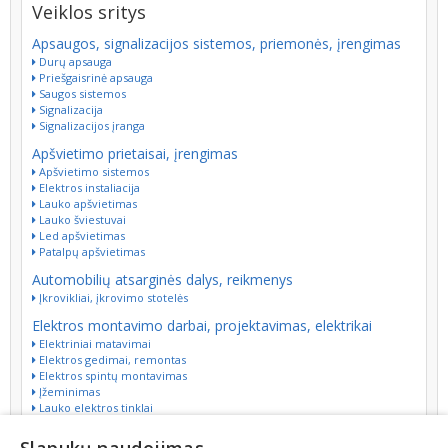
Veiklos sritys
Apsaugos, signalizacijos sistemos, priemonės, įrengimas
Durų apsauga
Priešgaisrinė apsauga
Saugos sistemos
Signalizacija
Signalizacijos įranga
Apšvietimo prietaisai, įrengimas
Apšvietimo sistemos
Elektros instaliacija
Lauko apšvietimas
Lauko šviestuvai
Led apšvietimas
Patalpų apšvietimas
Automobilių atsarginės dalys, reikmenys
Įkrovikliai, įkrovimo stotelės
Elektros montavimo darbai, projektavimas, elektrikai
Elektriniai matavimai
Elektros gedimai, remontas
Elektros spintų montavimas
Įžeminimas
Lauko elektros tinklai
Varžos matavimas
Vidaus elektros instaliacija