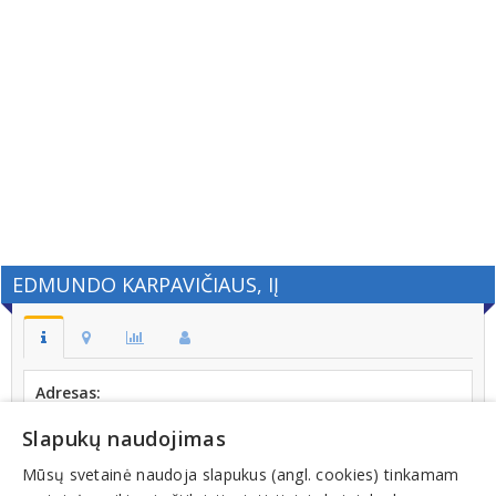
EDMUNDO KARPAVIČIAUS, IĮ
Adresas:
S. Nėries g. 7-9, LT-00134, PALANGA
Slapukų naudojimas
Kodas:
300663913
Mūsų svetainė naudoja slapukus (angl. cookies) tinkamam