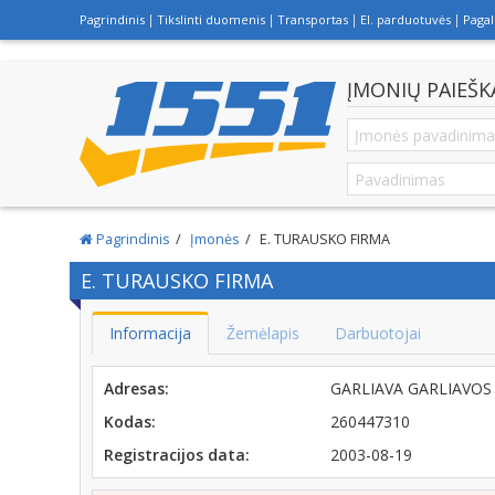
Pagrindinis
Tikslinti duomenis
Transportas
El. parduotuvės
Paga
ĮMONIŲ PAIEŠK
Pagrindinis
Įmonės
E. TURAUSKO FIRMA
E. TURAUSKO FIRMA
Informacija
Žemėlapis
Darbuotojai
Adresas:
GARLIAVA GARLIAVOS 
Kodas:
260447310
Registracijos data:
2003-08-19