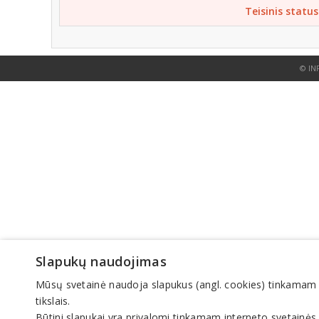
Teisinis status
© IN
Slapukų naudojimas
Mūsų svetainė naudoja slapukus (angl. cookies) tinkamam sve
tikslais.
Būtini slapukai yra privalomi tinkamam interneto svetainės