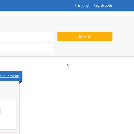
Prisijungti
Registruotis
Ieškoti
<
nti duomenis