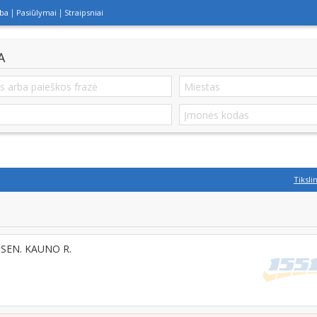
lba
Pasiūlymai
Straipsniai
A
Tiksli
SEN. KAUNO R.