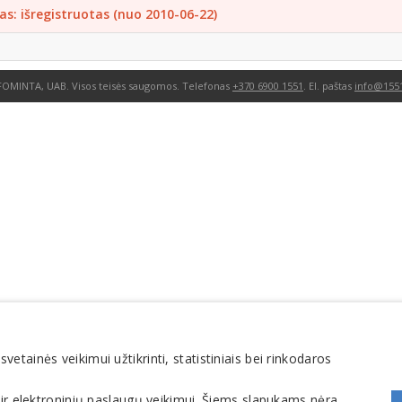
as: išregistruotas (nuo 2010-06-22)
FOMINTA, UAB. Visos teisės saugomos. Telefonas
+370 6900 1551
. El. paštas
info@1551
tainės veikimui užtikrinti, statistiniais bei rinkodaros
 ir elektroninių paslaugų veikimui. Šiems slapukams nėra