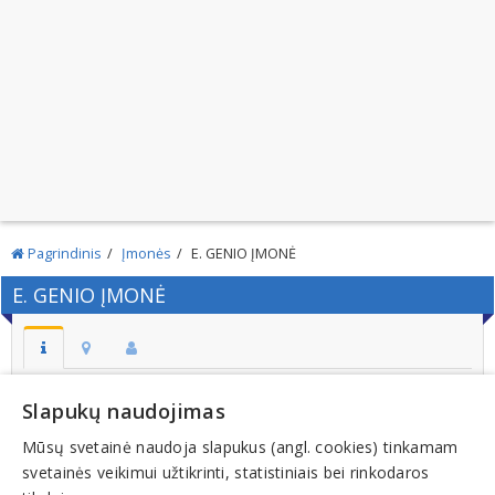
Pagrindinis
Įmonės
E. GENIO ĮMONĖ
E. GENIO ĮMONĖ
Adresas:
Slapukų naudojimas
PANEVĖŽYS
Mūsų svetainė naudoja slapukus (angl. cookies) tinkamam
Kodas:
svetainės veikimui užtikrinti, statistiniais bei rinkodaros
147712742