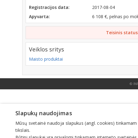
Registracijos data:
2017-08-04
Apyvarta:
6 108 €, pelnas po mo
Teisinis status
Veiklos sritys
Maisto produktai
© IN
Slapukų naudojimas
Mūsų svetainė naudoja slapukus (angl. cookies) tinkamam sve
tikslais.
Būtini slapukai yra privalomi tinkamam interneto svetainės