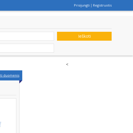
Prisijungti
Registruotis
Ieškoti
<
nti duomenis