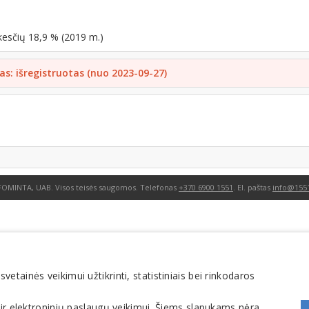
kesčių 18,9 % (2019 m.)
as: išregistruotas (nuo 2023-09-27)
FOMINTA, UAB. Visos teisės saugomos. Telefonas
+370 6900 1551
. El. paštas
info@1551
tainės veikimui užtikrinti, statistiniais bei rinkodaros
 ir elektroninių paslaugų veikimui. Šiems slapukams nėra