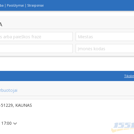
lba
Pasiūlymai
Straipsniai
A
Tiksli
rbuotojai
LT-51229, KAUNAS
 - 17:00