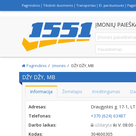
Pagrindinis
Tikslinti duomenis
Transportas
El. parduotuvės
Paga
ĮMONIŲ PAIEŠK
Pagrindinis
Įmonės
DŽY DŽY, MB
DŽY DŽY, MB
Informacija
Žemėlapis
Kreditingumas
Da
Adresas:
Draugystės g. 17-1, 
Telefonas:
+370 (624) 63487
Darbo laikas:
uždaryta
iki V: 08:00
Kodas:
304600305