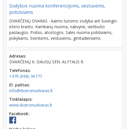
Sodybos nuoma konferencijoms, vestuvėms,
pobūviams
DVARČĖNŲ DVARAS - kaimo turizmo sodyba ant Suvingio
ežero kranto. Kambarių nuoma, nakvynė, viešbučio
paslaugos. Poilsis, atostogos. Salės nuoma pobūviams,
pokyliams, šventėms, vestuvėms, gimtadieniams.
Adresas:
DVARČĖNŲ K. DAUGŲ SEN. ALYTAUS R.
Telefonas:
+370 (698) 36777
El. paštas:
info@dvarcenudvaras.lt
Tinklalapis:
www.dvarcenudvaras.lt
Facebook: