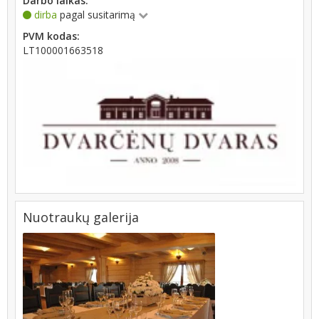
Darbo laikas:
dirba
pagal susitarimą
PVM kodas:
LT100001663518
Nuotraukų galerija