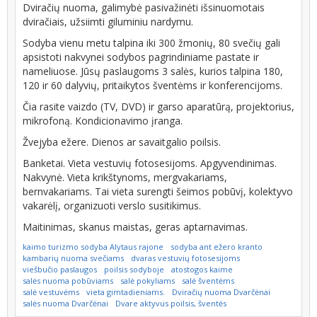
Dviračių nuoma, galimybė pasivažinėti išsinuomotais
dviračiais, užsiimti giluminiu nardymu.
Sodyba vienu metu talpina iki 300 žmonių, 80 svečių gali
apsistoti nakvynei sodybos pagrindiniame pastate ir
nameliuose. Jūsų paslaugoms 3 salės, kurios talpina 180,
120 ir 60 dalyvių, pritaikytos šventėms ir konferencijoms.
Čia rasite vaizdo (TV, DVD) ir garso aparatūrą, projektorius,
mikrofoną. Kondicionavimo įranga.
Žvejyba ežere. Dienos ar savaitgalio poilsis.
Banketai. Vieta vestuvių fotosesijoms. Apgyvendinimas.
Nakvynė. Vieta krikštynoms, mergvakariams,
bernvakariams. Tai vieta surengti šeimos pobūvį, kolektyvo
vakarėlį, organizuoti verslo susitikimus.
Maitinimas, skanus maistas, geras aptarnavimas.
kaimo turizmo sodyba Alytaus rajone
sodyba ant ežero kranto
kambarių nuoma svečiams
dvaras vestuvių fotosesijoms
viešbučio paslaugos
poilsis sodyboje
atostogos kaime
salės nuoma pobūviams
salė pokyliams
salė šventėms
salė vestuvėms
vieta gimtadieniams.
Dviračių nuoma Dvarčėnai
salės nuoma Dvarčėnai
Dvare aktyvus poilsis, šventės