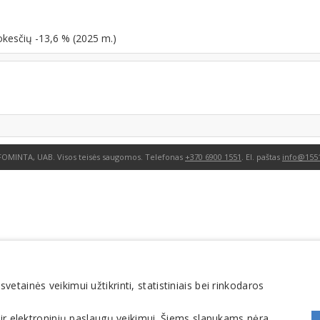
okesčių -13,6 % (2025 m.)
FOMINTA, UAB. Visos teisės saugomos. Telefonas
+370 6900 1551
. El. paštas
info@1551
tainės veikimui užtikrinti, statistiniais bei rinkodaros
 ir elektroninių paslaugų veikimui. Šiems slapukams nėra