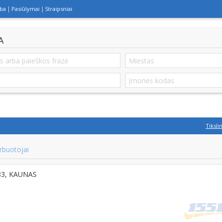
lba
Pasiūlymai
Straipsniai
A
Tiksli
rbuotojai
483, KAUNAS