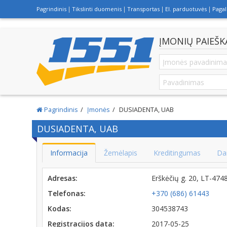
Pagrindinis
Tikslinti duomenis
Transportas
El. parduotuvės
Paga
ĮMONIŲ PAIEŠK
Pagrindinis
Įmonės
DUSIADENTA, UAB
DUSIADENTA, UAB
Informacija
Žemėlapis
Kreditingumas
Da
Adresas:
Erškėčių g. 20, LT-47
Telefonas:
+370 (686) 61443
Kodas:
304538743
Registracijos data:
2017-05-25