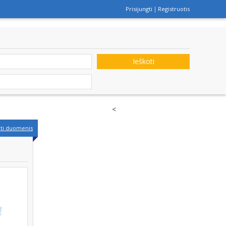
Prisijungti
Registruotis
Ieškoti
<
nti duomenis