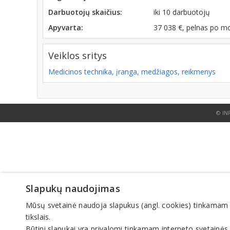
Darbuotojų skaičius:
iki 10 darbuotojų
Apyvarta:
37 038 €, pelnas po m
Veiklos sritys
Medicinos technika, įranga, medžiagos, reikmenys
© IN
Slapukų naudojimas
Mūsų svetainė naudoja slapukus (angl. cookies) tinkamam sve
tikslais.
Būtini slapukai yra privalomi tinkamam interneto svetainės