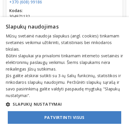
+370 (608) 99186
Kodas:
304971132
PVM kodas:
Slapukų naudojimas
LT100012150516
Mūsų svetainė naudoja slapukus (angl. cookies) tinkamam
Registracijos data:
svetainės veikimui užtikrinti, statistiniais bei rinkodaros
2018-12-13
tikslais.
Apyvarta:
Būtini slapukai yra privalomi tinkamam interneto svetainės ir
13 207 €, pelnas po mokesčių -81,6 % (2024 m.)
elektroninių paslaugų veikimui. Šiems slapukams nėra
Skola Sodrai:
reikalingas Jūsų sutikimas.
4035.82
€ (nuo 2025-05-03 dienos)
Jūs galite atskirai sutikti su 3-ių šalių funkcinių, statistikos ir
rinkodaros slapukų naudojimu. Peržiūrėti slapukų sąrašą ir
savo pasirinkimą galite valdyti paspaudę mygtuką "Slapukų
nustatymai".
SLAPUKŲ NUSTATYMAI
PATVIRTINTI VISUS
© INFOMINTA, UAB. Visos teisės saugomos. Telefonas
+370 6900 1551
. El. paštas
info@1551.info