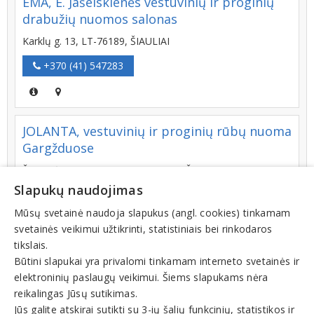
EMA, E. Jašelskienės vestuvinių ir proginių
drabužių nuomos salonas
Karklų g. 13, LT-76189, ŠIAULIAI
+370 (41) 547283
JOLANTA, vestuvinių ir proginių rūbų nuoma
Gargžduose
Žemaitės g. 64-1A, LT-96124, GARGŽDAI
Slapukų naudojimas
+370 (670) 01319
Mūsų svetainė naudoja slapukus (angl. cookies) tinkamam
svetainės veikimui užtikrinti, statistiniais bei rinkodaros
tikslais.
NUOSTABIOJI LEDI, salonas
Būtini slapukai yra privalomi tinkamam interneto svetainės ir
elektroninių paslaugų veikimui. Šiems slapukams nėra
Vilkaviškio g. 34, LT-68172, MARIJAMPOLĖ
reikalingas Jūsų sutikimas.
+370 (616) 04827
Jūs galite atskirai sutikti su 3-ių šalių funkcinių, statistikos ir