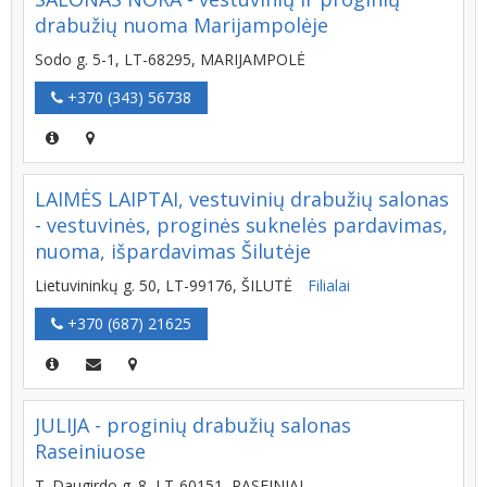
drabužių nuoma Marijampolėje
Sodo g. 5-1, LT-68295, MARIJAMPOLĖ
+370 (343) 56738
LAIMĖS LAIPTAI, vestuvinių drabužių salonas
- vestuvinės, proginės suknelės pardavimas,
nuoma, išpardavimas Šilutėje
Lietuvininkų g. 50, LT-99176, ŠILUTĖ
Filialai
+370 (687) 21625
JULIJA - proginių drabužių salonas
Raseiniuose
T. Daugirdo g. 8, LT-60151, RASEINIAI