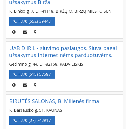
užsakymus Biržai
K. Binkio g. 7, LT-41118, BIRŽŲ M. BIRŽŲ MIESTO SEN.
+370 (652) 39443
UAB D IR L - siuvimo paslaugos. Siuva pagal
užsakymus internetinėms parduotuvėms.
Gedimino g. 44, LT-82168, RADVILIŠKIS
+370 (615) 57587
BIRUTĖS SALONAS, B. Milienės firma
K. Baršausko g. 51, KAUNAS
+370 (37) 743917