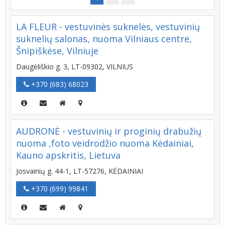
LA FLEUR - vestuvinės suknelės, vestuvinių
suknelių salonas, nuoma Vilniaus centre,
Šnipiškėse, Vilniuje
Daugėliškio g. 3, LT-09302, VILNIUS
+370 (683) 68023
AUDRONĖ - vestuvinių ir proginių drabužių
nuoma ,foto veidrodžio nuoma Kėdainiai,
Kauno apskritis, Lietuva
Josvainių g. 44-1, LT-57276, KĖDAINIAI
+370 (699) 99841