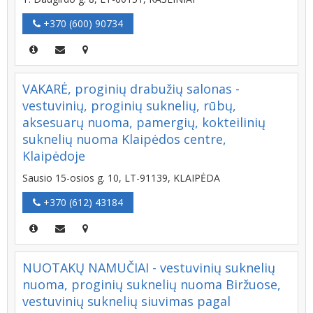
+370 (600) 90734
VAKARĖ, proginių drabužių salonas -
vestuvinių, proginių suknelių, rūbų,
aksesuarų nuoma, pamergių, kokteilinių
suknelių nuoma Klaipėdos centre,
Klaipėdoje
Sausio 15-osios g. 10, LT-91139, KLAIPĖDA
+370 (612) 43184
NUOTAKŲ NAMUČIAI - vestuvinių suknelių
nuoma, proginių suknelių nuoma Biržuose,
vestuvinių suknelių siuvimas pagal