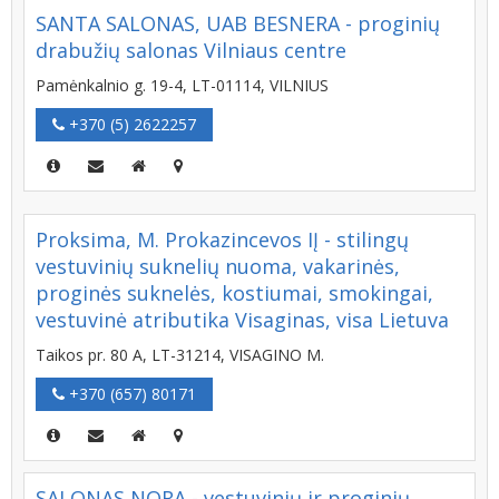
SANTA SALONAS, UAB BESNERA - proginių
drabužių salonas Vilniaus centre
Pamėnkalnio g. 19-4, LT-01114, VILNIUS
+370 (5) 2622257
Proksima, M. Prokazincevos IĮ - stilingų
vestuvinių suknelių nuoma, vakarinės,
proginės suknelės, kostiumai, smokingai,
vestuvinė atributika Visaginas, visa Lietuva
Taikos pr. 80 A, LT-31214, VISAGINO M.
+370 (657) 80171
SALONAS NORA - vestuvinių ir proginių