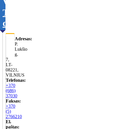
VšĮ
Tikslinti
duomenis
Adresas:
P.
Lukšio
g.
7,
LT-
08221,
VILNIUS
Telefonas:
+370
(686)
37030
Faksas:
+370
(5)
2766210
El.
paštas: