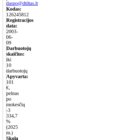
daspo@dtiltas.lt
Kodas:
126245812
Registracijos
data:
2003-
06-
09
Darbuotojų
skaičius:
iki
10
darbuotojų
Apyvarta:
101
€,
pelnas
po
mokesčių
-3
334,7
%
(2025
m.)
Skola