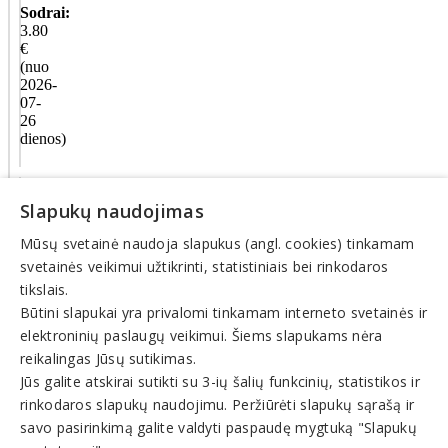
Sodrai:
3.80
€
(nuo
2026-
07-
26
dienos)
Veiklos
Slapukų naudojimas
sritys
Mūsų svetainė naudoja slapukus (angl. cookies) tinkamam
Sportas,
svetainės veikimui užtikrinti, statistiniais bei rinkodaros
sporto
tikslais.
organizacijos
Būtini slapukai yra privalomi tinkamam interneto svetainės ir
elektroninių paslaugų veikimui. Šiems slapukams nėra
© INFOMINTA, UAB. Visos teisės saugomos. Telefonas
+370
reikalingas Jūsų sutikimas.
6900 1551
. El. paštas
info@1551.info
Jūs galite atskirai sutikti su 3-ių šalių funkcinių, statistikos ir
Pagrindinis
rinkodaros slapukų naudojimu. Peržiūrėti slapukų sąrašą ir
Tikslinti duomenis
savo pasirinkimą galite valdyti paspaudę mygtuką "Slapukų
Transportas
El. parduotuvės