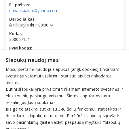
El. paštas:
dariausbaldai@yahoo.com
Darbo laikas:
uždaryta
iki I: 08:00
Kodas:
300067151
PVM kodas:
LT100002553219
Slapukų naudojimas
Registracijos data:
2004-11-15
Mūsų svetainė naudoja slapukus (angl. cookies) tinkamam
svetainės veikimui užtikrinti, statistiniais bei rinkodaros
Skola Sodrai:
tikslais.
80.48 € (nuo 2026-08-01 dienos)
Būtini slapukai yra privalomi tinkamam interneto svetainės ir
elektroninių paslaugų veikimui. Šiems slapukams nėra
reikalingas Jūsų sutikimas.
Jūs galite atskirai sutikti su 3-ių šalių funkcinių, statistikos ir
rinkodaros slapukų naudojimu. Peržiūrėti slapukų sąrašą ir
Veiklos sritys
savo pasirinkimą galite valdyti paspaudę mygtuką "Slapukų
nustatymai".