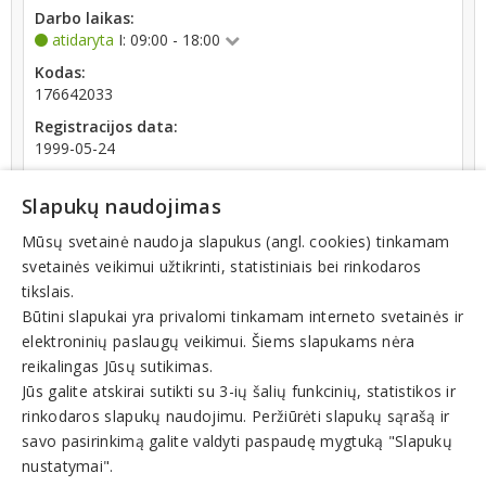
Darbo laikas:
atidaryta
I: 09:00 - 18:00
Kodas:
176642033
Registracijos data:
1999-05-24
Slapukų naudojimas
Mūsų svetainė naudoja slapukus (angl. cookies) tinkamam
svetainės veikimui užtikrinti, statistiniais bei rinkodaros
Teisinis statusas: išregistruotas (nuo 2025-06-30)
tikslais.
Būtini slapukai yra privalomi tinkamam interneto svetainės ir
elektroninių paslaugų veikimui. Šiems slapukams nėra
Veiklos sritys
reikalingas Jūsų sutikimas.
Specializuota ir nespecializuota prekyba, parduotuvės
Jūs galite atskirai sutikti su 3-ių šalių funkcinių, statistikos ir
Bižuterijos parduotuvės
rinkodaros slapukų naudojimu. Peržiūrėti slapukų sąrašą ir
Drabužių parduotuvės
Juvelyrinių dirbinių parduotuvės
savo pasirinkimą galite valdyti paspaudę mygtuką "Slapukų
Kosmetikos parduotuvės
nustatymai".
Parfumerijos parduotuvės